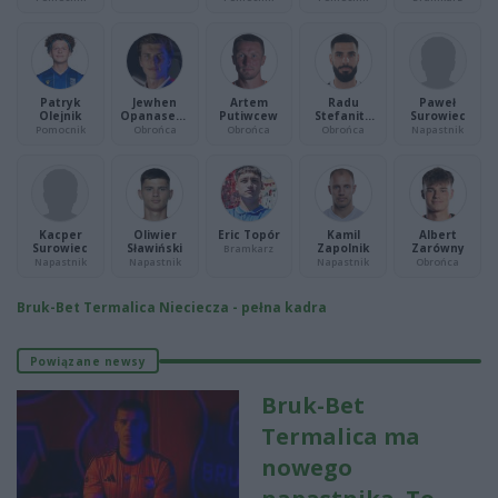
Patryk
Jewhen
Artem
Radu
Paweł
Olejnik
Opanasenk
Putiwcew
Stefanita
Surowiec
o
Boboc
Pomocnik
Obrońca
Obrońca
Obrońca
Napastnik
Kacper
Oliwier
Eric Topór
Kamil
Albert
Surowiec
Sławiński
Zapolnik
Zarówny
Bramkarz
Napastnik
Napastnik
Napastnik
Obrońca
Bruk-Bet Termalica Nieciecza - pełna kadra
Powiązane newsy
Bruk-Bet
Termalica ma
nowego