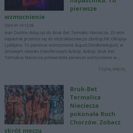
napastnika. To
pierwsze
wzmocnienie
2026-01-16 12:08
Ivan Durdov dołączył do Bruk-Bet Termalici Nieciecza. 25-letni
napastnik przenosi się do ekstraklasowicza z&nbsp;NK Olimpija
Ljubljana. To pierwsze wzmocnienie &quot;Słoników&quot; w
zimowym okienku transferowym.&nbsp; &nbsp; Bruk-Bet
Termalcia Nieciecza potwierdziła pierwsze wzmocnienie w ...
Czytaj więcej
Bruk-Bet
Termalica
Nieciecza
pokonała Ruch
Chorzów. Zobacz
skrót meczu