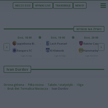
MECZE DZIŚ
WYNIKI LIVE
TRANSMISJE
NEWSY
WYNIKI NA ŻYWO
U
Dziś, 18:00
Dziś, 19:00
Dziś, 20:00
1
Ferencvaros Budapeszt
-
-
-
Jagiellonia Białystok
Lech Poznań
Raków Częstochowa
‹
›
0
ze
-
-
-
Rangers FC
KI Klaksvik
Hammarby IF
Liga Europy
Liga Europy
Liga Konferencji
Ivan Durdov
Strona główna
Piłka nożna
Tabele / statystyki
I liga
Bruk-Bet Termalica Nieciecza
Ivan Durdov