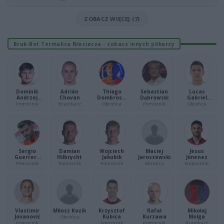
ZOBACZ WIĘCEJ (7)
Bruk-Bet Termalica Nieciecza - zobacz innych piłkarzy
Dominik
Adrián
Thiago
Sebastian
Lucas
Andrzej
Chovan
Dombroski
Dąbrowski
Gabriel
Biniek
Moreira
Masoero
Pomocnik
Bramkarz
Obrońca
Pomocnik
Obrońca
Sergio
Damian
Wojciech
Maciej
Jesus
Guerrero
Hilbrycht
Jakubik
Jaroszewski
Jimenez
Romero
Pomocnik
Pomocnik
Pomocnik
Obrońca
Napastnik
Vlastimir
Miłosz Kozik
Krzysztof
Rafał
Mikołaj
Jovanović
Kubica
Kurzawa
Molga
Obrońca
Pomocnik
Pomocnik
Pomocnik
Bramkarz