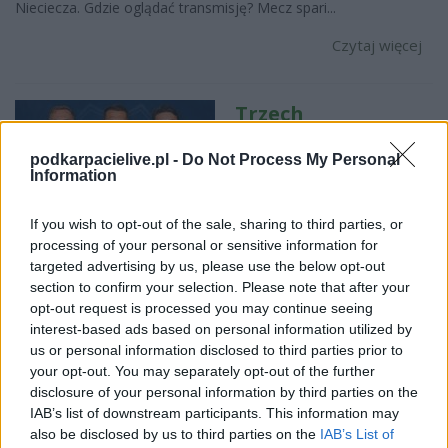
Nieciecza. Gdzie oglądać transmisję? Mecz spari...
Czytaj więcej
Trzech
zawodników
podkarpacielive.pl -
Do Not Process My Personal
opuszcza Niecieczę
Information
2026-06-30 19:17
If you wish to opt-out of the sale, sharing to third parties, or
processing of your personal or sensitive information for
Bruk-Bet Termalica Nieciecza potwierdziła kolejne zmiany w
targeted advertising by us, please use the below opt-out
kadrze przed sezonem 2026/2027. Z klubem żegnają się
section to confirm your selection. Please note that after your
Bartosz Kopacz, Arkadiusz Kasperkiewicz oraz Igor Strzałek.
opt-out request is processed you may continue seeing
Umowy całej trójki wygasły 30 czerwca i nie zostały
interest-based ads based on personal information utilized by
przedłużone. Bartosz Kopacz kończy drugi pobyt w Niecieczy
us or personal information disclosed to third parties prior to
Bar...
your opt-out. You may separately opt-out of the further
Czytaj więcej
disclosure of your personal information by third parties on the
IAB’s list of downstream participants. This information may
also be disclosed by us to third parties on the
IAB’s List of