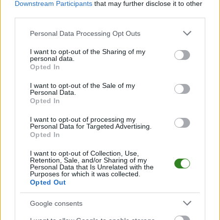
Puszcza wzmacnia
Downstream Participants
that may further disclose it to other
third parties.
atak! Były
napastnik Bruk-
Please note that this website/app uses one or more Google
Personal Data Processing Opt Outs
services and may gather and store information including but
Bet Termaliki
not limited to your visit or usage behaviour. You may click to
I want to opt-out of the Sharing of my
podpisał dwuletnią
personal data.
grant or deny consent to Google and its third-party tags to
Opted In
umowę
use your data for below specified purposes in below Google
consent section.
I want to opt-out of the Sale of my
2026-06-28 17:09
Personal Data.
Andrzej Trubeha został nowym zawodnikiem Puszczy
Opted In
Niepołomice. 28-letni napastnik związał się z
I want to opt-out of processing my
&bdquo;Żubrami&rdquo; dwuletnim kontraktem. Do nowego
Personal Data for Targeted Advertising.
klubu trafił jako wolny zawodnik po wygaśnięciu umowy z Bruk-
Opted In
Bet Termaliką Nieciecza. Andrzej Trubeha zamienia Niecieczę
na Niepołomice W...
I want to opt-out of Collection, Use,
Retention, Sale, and/or Sharing of my
Personal Data that Is Unrelated with the
Czytaj więcej
Purposes for which it was collected.
Opted Out
Siedem goli i
Google consents
porażka Wisły