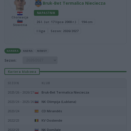
Bruk-Bet Termalica Nieciecza
NAPASTNIK
Chorwacja
26 l. (ur. 17 lipca 2000 r.)
194 cm
Słowenia
I liga
Sezon: 2026/2027
KARIERA
KADRA
NEWSY
Sezon:
Kariera klubowa
SEZON
KLUB
Bruk-Bet Termalica Nieciecza
2025/26 - 2026/27
NK Olimpija (Lublana)
2023/24 - 2025/26
CD Mirandés
2023/24
KV Oostende
2022/23
NK Domžale
2022/23