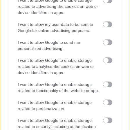
I want to allow Google to enable storage
Kraków w
related to advertising like cookies on web or
device identifiers in apps.
pierwszym
sparingu
I want to allow my user data to be sent to
Google for online advertising purposes.
2026-06-27 12:23
Wisła Kraków rozpoczęła przygotowania do nowego sezonu od
I want to allow Google to send me
sparingu z Bruk-Bet Termalicą Nieciecza. Spotkanie rozegrane w
personalized advertising.
Woli Chorzelowskiej dostarczyło sporo emocji, a kibice obejrzeli
aż siedem bramek. Ostatecznie &bdquo;Słonie&rdquo;
I want to allow Google to enable storage
zwycężyły 4:3. &nbsp; W zespole prowadzonym przez ...
related to analytics like cookies on web or
device identifiers in apps.
Czytaj więcej
I want to allow Google to enable storage
related to functionality of the website or app.
Wszystkie powiązane newsy
I want to allow Google to enable storage
related to personalization.
Asseco Resovia
Developres Rzeszów
ITA TOOLS Stal Mielec
I want to allow Google to enable storage
|
|
|
Cellfast Wilki Krosno
Texom Stal Rzeszów
Stal Mielec
related to security, including authentication
|
|
|