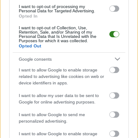
M
mecze,
Pkt
punkty ·
zwycięstwo
remis
porażka
I want to opt-out of processing my
Personal Data for Targeted Advertising.
Opted In
Czardasz Osiek Jasielski - mecze rozegrane u siebie
I want to opt-out of Collection, Use,
LP
DRUŻYNA
M
PKT
GOLE
FORMA
Retention, Sale, and/or Sharing of my
Personal Data that Is Unrelated with the
M
mecze,
Pkt
punkty ·
zwycięstwo
remis
porażka
Purposes for which it was collected.
Opted Out
Czardasz Osiek Jasielski - mecze rozegrane na wyjeździe
Google consents
LP
DRUŻYNA
M
PKT
GOLE
FORMA
I want to allow Google to enable storage
M
mecze,
Pkt
punkty ·
zwycięstwo
remis
porażka
related to advertising like cookies on web or
device identifiers in apps.
Czardasz Osiek Jasielski - strzelcy bramek
I want to allow my user data to be sent to
LP.
PIŁKARZ
BRAMKI
Google for online advertising purposes.
Brak statystyk
I want to allow Google to send me
personalized advertising.
I want to allow Google to enable storage