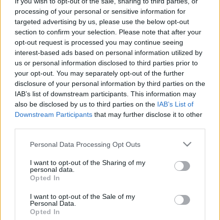
If you wish to opt-out of the sale, sharing to third parties, or
processing of your personal or sensitive information for
targeted advertising by us, please use the below opt-out
Czardasz Osiek Jasielski - występy w sezonach
section to confirm your selection. Please note that after your
opt-out request is processed you may continue seeing
SEZON
LIGA
MIEJSCE
interest-based ads based on personal information utilized by
2025/2026
Krosno > Klasa B, gr. V
1.
us or personal information disclosed to third parties prior to
your opt-out. You may separately opt-out of the further
2024/2025
Krosno > Klasa A, gr. III
15.
disclosure of your personal information by third parties on the
IAB’s list of downstream participants. This information may
2023/2024
Krosno > Klasa A, gr. III
10.
also be disclosed by us to third parties on the
IAB’s List of
2022/2023
Krosno > Klasa B, gr. V
2.
Downstream Participants
that may further disclose it to other
third parties.
2021/2022
Krosno > Klasa A, gr. III
13.
Please note that this website/app uses one or more Google
Personal Data Processing Opt Outs
services and may gather and store information including but
ZOBACZ WIĘCEJ (12)
not limited to your visit or usage behaviour. You may click to
I want to opt-out of the Sharing of my
personal data.
grant or deny consent to Google and its third-party tags to
Opted In
Czardasz Osiek Jasielski - ostatnie mecze
use your data for below specified purposes in below Google
consent section.
Tabela: Krosno > Klasa A, gr. III (sezon 2026/2027)
I want to opt-out of the Sale of my
Personal Data.
Opted In
LP
DRUŻYNA
M
PKT
GOLE
FORMA