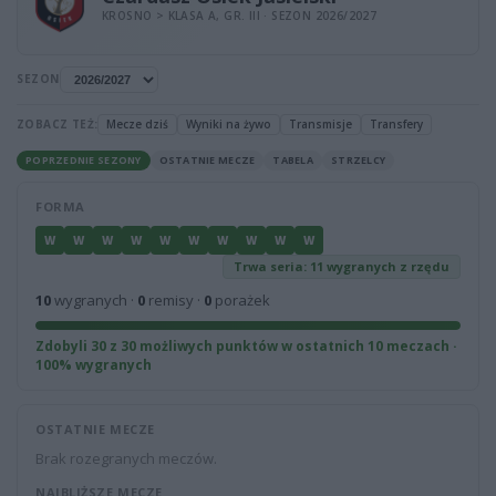
KROSNO > KLASA A, GR. III · SEZON 2026/2027
SEZON
ZOBACZ TEŻ:
Mecze dziś
Wyniki na żywo
Transmisje
Transfery
POPRZEDNIE SEZONY
OSTATNIE MECZE
TABELA
STRZELCY
FORMA
W
W
W
W
W
W
W
W
W
W
Trwa seria: 11 wygranych z rzędu
10
wygranych ·
0
remisy ·
0
porażek
Zdobyli 30 z 30 możliwych punktów w ostatnich 10 meczach ·
100% wygranych
OSTATNIE MECZE
Brak rozegranych meczów.
NAJBLIŻSZE MECZE