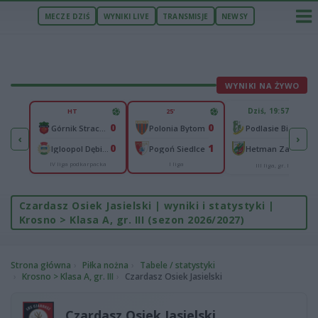
MECZE DZIŚ
WYNIKI LIVE
TRANSMISJE
NEWSY
WYNIKI NA ŻYWO
U
Dziś, 19:57
HT
25'
65
0
0
lonia Bydgoszcz
-
Górnik Strachocina
Polonia Bytom
Podlasie Biała Podlaska
‹
›
25
0
1
-
Igloopol Dębica
Pogoń Siedlce
Hetman Zamość
IV liga podkarpacka
I liga
aliga
III liga, gr. IV
Czardasz Osiek Jasielski | wyniki i statystyki |
Krosno > Klasa A, gr. III (sezon 2026/2027)
Strona główna
Piłka nożna
Tabele / statystyki
Krosno > Klasa A, gr. III
Czardasz Osiek Jasielski
Czardasz Osiek Jasielski