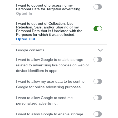
M
mecze,
Pkt
punkty ·
zwycięstwo
remis
porażka
I want to opt-out of processing my
Personal Data for Targeted Advertising.
Opted In
Walter Opaka - mecze rozegrane u siebie
I want to opt-out of Collection, Use,
LP
DRUŻYNA
M
PKT
GOLE
FORMA
Retention, Sale, and/or Sharing of my
Personal Data that Is Unrelated with the
M
mecze,
Pkt
punkty ·
zwycięstwo
remis
porażka
Purposes for which it was collected.
Opted Out
Walter Opaka - mecze rozegrane na wyjeździe
Google consents
LP
DRUŻYNA
M
PKT
GOLE
FORMA
I want to allow Google to enable storage
M
mecze,
Pkt
punkty ·
zwycięstwo
remis
porażka
related to advertising like cookies on web or
device identifiers in apps.
Walter Opaka - strzelcy bramek
I want to allow my user data to be sent to
LP.
PIŁKARZ
BRAMKI
Google for online advertising purposes.
Brak statystyk
I want to allow Google to send me
personalized advertising.
I want to allow Google to enable storage