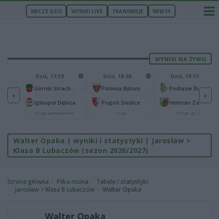
MECZE DZIŚ
WYNIKI LIVE
TRANSMISJE
NEWSY
WYNIKI NA ŻYWO
U
Dziś, 17:30
Dziś, 18:00
Dziś, 19:57
65
lonia Bydgoszcz
-
-
-
Górnik Strachocina
Polonia Bytom
Podlasie Biała Podlaska
‹
›
25
-
-
-
Igloopol Dębica
Pogoń Siedlce
Hetman Zamość
aliga
IV liga podkarpacka
I liga
III liga, gr. IV
Walter Opaka | wyniki i statystyki | Jarosław >
Klasa B Lubaczów (sezon 2026/2027)
Strona główna
Piłka nożna
Tabele / statystyki
Jarosław > Klasa B Lubaczów
Walter Opaka
Walter Opaka