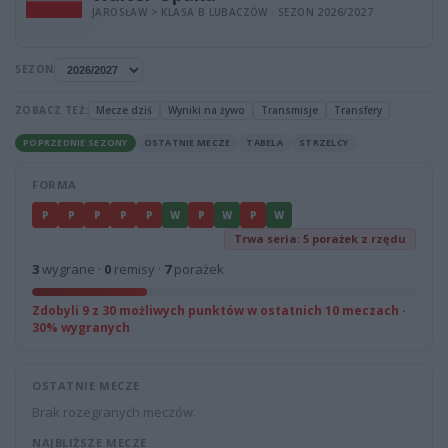
JAROSŁAW > KLASA B LUBACZÓW · SEZON 2026/2027
SEZON
ZOBACZ TEŻ:
Mecze dziś
Wyniki na żywo
Transmisje
Transfery
POPRZEDNIE SEZONY
OSTATNIE MECZE
TABELA
STRZELCY
FORMA
P
P
P
P
P
W
P
W
P
W
Trwa seria: 5 porażek z rzędu
3
wygrane ·
0
remisy ·
7
porażek
Zdobyli 9 z 30 możliwych punktów w ostatnich 10 meczach ·
30% wygranych
OSTATNIE MECZE
Brak rozegranych meczów.
NAJBLIŻSZE MECZE