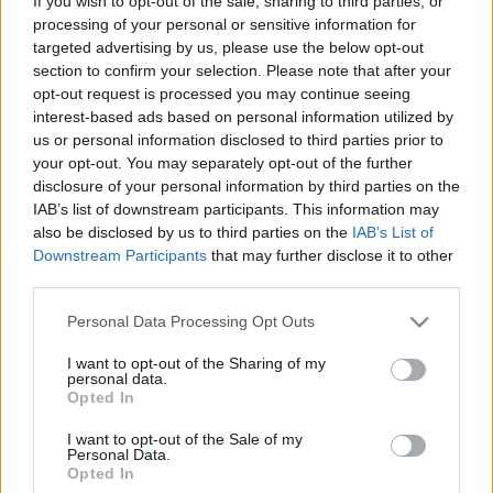
If you wish to opt-out of the sale, sharing to third parties, or
processing of your personal or sensitive information for
targeted advertising by us, please use the below opt-out
Walter Opaka - występy w sezonach
section to confirm your selection. Please note that after your
opt-out request is processed you may continue seeing
SEZON
LIGA
MIEJSCE
interest-based ads based on personal information utilized by
2025/2026
Jarosław > Klasa B Lubaczów
9.
us or personal information disclosed to third parties prior to
your opt-out. You may separately opt-out of the further
2024/2025
Jarosław > Klasa B Lubaczów
12.
disclosure of your personal information by third parties on the
IAB’s list of downstream participants. This information may
2023/2024
Jarosław > Klasa B Lubaczów
7.
also be disclosed by us to third parties on the
IAB’s List of
2022/2023
Jarosław > Klasa B Lubaczów
8.
Downstream Participants
that may further disclose it to other
third parties.
2021/2022
Jarosław > Klasa B Lubaczów
8.
Please note that this website/app uses one or more Google
Personal Data Processing Opt Outs
services and may gather and store information including but
ZOBACZ WIĘCEJ (12)
not limited to your visit or usage behaviour. You may click to
I want to opt-out of the Sharing of my
personal data.
grant or deny consent to Google and its third-party tags to
Opted In
Walter Opaka - ostatnie mecze
use your data for below specified purposes in below Google
consent section.
Tabela: Jarosław > Klasa B Lubaczów (sezon 2026/2027)
I want to opt-out of the Sale of my
Personal Data.
Opted In
LP
DRUŻYNA
M
PKT
GOLE
FORMA