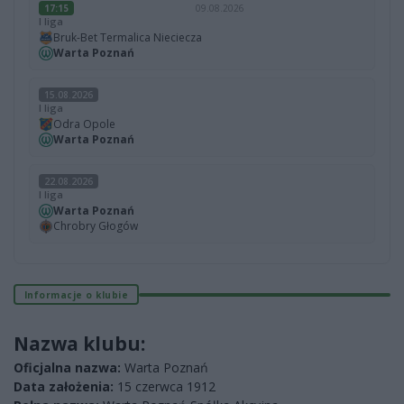
17:15
09.08.2026
I liga
Bruk-Bet Termalica Nieciecza
Warta Poznań
15.08.2026
I liga
Odra Opole
Warta Poznań
22.08.2026
I liga
Warta Poznań
Chrobry Głogów
Informacje o klubie
Nazwa klubu:
Oficjalna nazwa:
Warta Poznań
Data założenia:
15 czerwca 1912