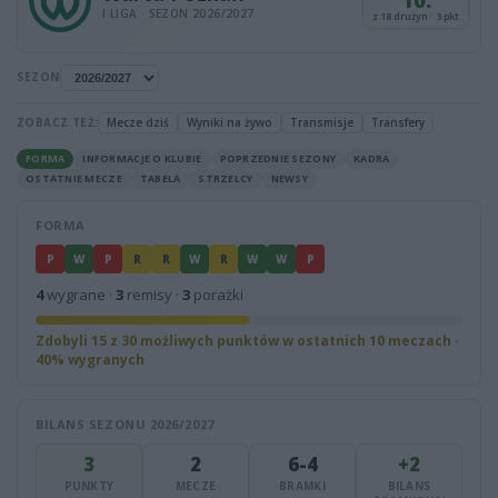
10.
I LIGA · SEZON 2026/2027
z 18 drużyn · 3 pkt
SEZON
ZOBACZ TEŻ:
Mecze dziś
Wyniki na żywo
Transmisje
Transfery
FORMA
INFORMACJE O KLUBIE
POPRZEDNIE SEZONY
KADRA
OSTATNIE MECZE
TABELA
STRZELCY
NEWSY
FORMA
P
W
P
R
R
W
R
W
W
P
4
wygrane ·
3
remisy ·
3
porażki
Zdobyli 15 z 30 możliwych punktów w ostatnich 10 meczach ·
40% wygranych
BILANS SEZONU 2026/2027
3
2
6-4
+2
PUNKTY
MECZE
BRAMKI
BILANS