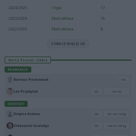
2024/2025
I liga
17.
2023/2024
Ekstraklasa
15.
2022/2023
Ekstraklasa
8.
ZOBACZ WIĘCEJ (8)
Warta Poznań - kadra
BRAMKARZE
Bartosz Piechowiak
18 l.
Leo Przybylak
22 l.
192 cm
OBROŃCY
Dmytro Avdeev
24 l.
181 cm / 74 kg
Oleksandr Azatskyi
32 l.
190 cm / 89 kg