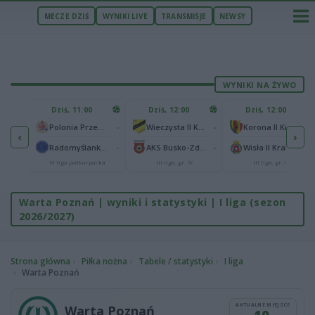
MECZE DZIŚ
WYNIKI LIVE
TRANSMISJE
NEWSY
WYNIKI NA ŻYWO
U
Dziś, 11:00
Dziś, 12:00
Dziś, 12:00
1
Polonia Warszawa
-
-
-
Polonia Przemyśl
Wieczysta II Kraków
Korona II Kielce
‹
›
1
ów
-
-
-
Radomyślanka Radomyśl Wielki
AKS Busko-Zdrój
Wisła II Kraków
IV liga podkarpacka
III liga, gr. IV
III liga, gr. IV
Warta Poznań | wyniki i statystyki | I liga (sezon
2026/2027)
Strona główna
Piłka nożna
Tabele / statystyki
I liga
Warta Poznań
AKTUALNE MIEJSCE
Warta Poznań