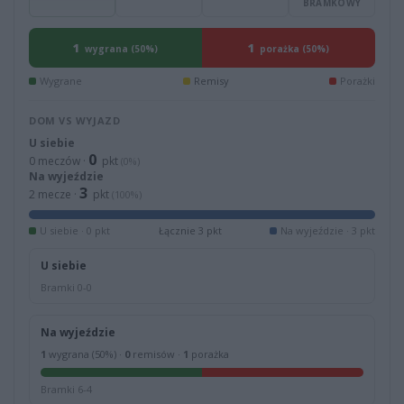
BRAMKOWY
1
1
wygrana (50%)
porażka (50%)
Wygrane
Remisy
Porażki
DOM VS WYJAZD
U siebie
0
0 meczów ·
pkt
(0%)
Na wyjeździe
3
2 mecze ·
pkt
(100%)
U siebie · 0 pkt
Łącznie 3 pkt
Na wyjeździe · 3 pkt
U siebie
Bramki 0-0
Na wyjeździe
1
wygrana (50%) ·
0
remisów ·
1
porażka
Bramki 6-4