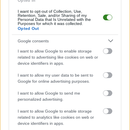
Opted In
pomocnik po rozwiązaniu kontraktu ze Stalą Stalowa Wola
będzie występował na zapleczu Ekstraklasy.&nbsp; &nbsp; Jakub
I want to opt-out of Collection, Use,
Kendzia ze Stali Stalowa Wola przenosi się do Warty Poznań.
Retention, Sale, and/or Sharing of my
Ofensywny pomocnik związał się z beniaminikiem ...
Personal Data that Is Unrelated with the
Purposes for which it was collected.
Opted Out
Czytaj więcej
Google consents
Kamil Kuzera: Nie
I want to allow Google to enable storage
będą udawał, że
related to advertising like cookies on web or
device identifiers in apps.
nic się nie stało
2026-05-30 23:25
I want to allow my user data to be sent to
Google for online advertising purposes.
&nbsp;- Ja nie mogę zostać obojętny i udawać, że tego nie
I want to allow Google to send me
widać, bo to widać. To są rzeczy namacalne. Chyba dzisiaj
personalized advertising.
wszyscy widzieli na tym stadionie, co się tutaj zadziało - mówił
Kamil Kuzera po spotkaniu z Wartą Poznań.&nbsp; &nbsp;
I want to allow Google to enable storage
Resovia straciła gola w siódmej minucie dolicz...
related to analytics like cookies on web or
device identifiers in apps.
Czytaj więcej