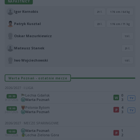
NAPASTNICY
Igor Kornobis
21 l.
176 cm / 64 kg
Patryk Kusztal
23 l.
176 cm / 71 kg
Oskar Mazurkiewicz
19 l.
Mateusz Stanek
21 l.
Iwo Wojciechowski
18 l.
Warta Poznań - ostatnie mecze
2026/2027 · I LIGA
Lechia Gdańsk
0
20:30
W
TV
Warta Poznań
3
31.07.2026
Polonia Bytom
4
18:00
P
TV
Warta Poznań
3
24.07.2026
2026/2027 · MECZE SPARINGOWE
Warta Poznań
1
10:00
P
Lechia Zielona Góra
2
18.07.2026