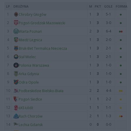
LP
DRUŻYNA
M
PKT
GOLE
FORMA
1
1
3
5-1
Chrobry Głogów
2
1
3
3-0
Pogoń Grodzisk Mazowiecki
3
2
3
6-4
Warta Poznań
4
1
3
2-0
Miedź Legnica
5
1
3
2-1
Bruk-Bet Termalica Nieciecza
6
1
3
2-1
Stal Mielec
7
1
3
1-0
Polonia Warszawa
8
1
3
1-0
Arka Gdynia
9
1
3
1-0
Odra Opole
10
2
2
4-4
Podbeskidzie Bielsko-Biała
11
1
1
2-2
Pogoń Siedlce
12
1
1
1-1
ŁKS Łódź
13
2
1
1-3
Ruch Chorzów
14
0
0
0-0
Lechia Gdańsk