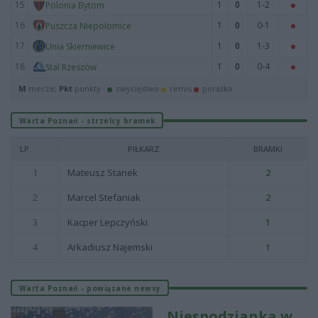
15
1
0
1-2
Polonia Bytom
16
1
0
0-1
Puszcza Niepołomice
17
1
0
1-3
Unia Skierniewice
18
1
0
0-4
Stal Rzeszów
M
mecze,
Pkt
punkty ·
zwycięstwo
remis
porażka
Warta Poznań - strzelcy bramek
LP.
PIŁKARZ
BRAMKI
1
Mateusz Stanek
2
2
Marcel Stefaniak
2
3
Kacper Lepczyński
1
4
Arkadiusz Najemski
1
Warta Poznań - powiązane newsy
Niespodzianka w