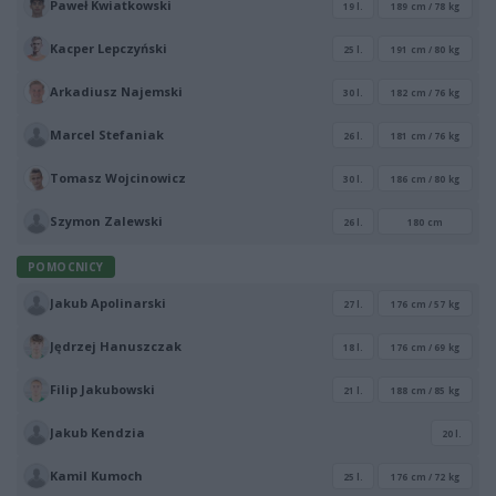
Paweł Kwiatkowski
19 l.
189 cm / 78 kg
Kacper Lepczyński
25 l.
191 cm / 80 kg
Arkadiusz Najemski
30 l.
182 cm / 76 kg
Marcel Stefaniak
26 l.
181 cm / 76 kg
Tomasz Wojcinowicz
30 l.
186 cm / 80 kg
Szymon Zalewski
26 l.
180 cm
POMOCNICY
Jakub Apolinarski
27 l.
176 cm / 57 kg
Jędrzej Hanuszczak
18 l.
176 cm / 69 kg
Filip Jakubowski
21 l.
188 cm / 85 kg
Jakub Kendzia
20 l.
Kamil Kumoch
25 l.
176 cm / 72 kg