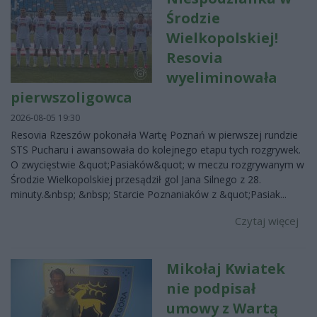
Środzie
Wielkopolskiej!
Resovia
wyeliminowała
pierwszoligowca
2026-08-05 19:30
Resovia Rzeszów pokonała Wartę Poznań w pierwszej rundzie
STS Pucharu i awansowała do kolejnego etapu tych rozgrywek.
O zwycięstwie &quot;Pasiaków&quot; w meczu rozgrywanym w
Środzie Wielkopolskiej przesądził gol Jana Silnego z 28.
minuty.&nbsp; &nbsp; Starcie Poznaniaków z &quot;Pasiak...
Czytaj więcej
Mikołaj Kwiatek
nie podpisał
umowy z Wartą