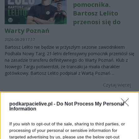
pomocnika.
Bartosz Lelito
przenosi się do
Warty Poznań
2026-06-29 17:17
Bartosz Lelito nie będzie w przyszłym sezonie zawodnikiem
Podhala Nowy Targ. 21-letni defensywny pomocnik przeniósł się
na zasadzie transferu definitywnego do Warty Poznań. Klub z
Nowego Targu potwierdził, że transakcja miała charakter
gotówkowy. Bartosz Lelito podpisał z Wartą Poznań ...
Czytaj więcej
podkarpacielive.pl -
Do Not Process My Personal
Odszedł ze Stali
Information
Rzeszów i znalazł
nowy klub! Karol
If you wish to opt-out of the sale, sharing to third parties, or
Łysiak zostaje w 1
processing of your personal or sensitive information for
targeted advertising by us, please use the below opt-out