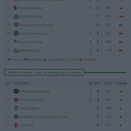
13
3
2
4-5
Pogoń Siedlce
14
3
1
1-5
Ruch Chorzów
15
2
0
0-2
Puszcza Niepołomice
16
2
0
2-5
Unia Skierniewice
17
2
0
0-6
Lechia Gdańsk
18
2
0
1-9
Stal Rzeszów
M
mecze,
Pkt
punkty ·
zwycięstwo
remis
porażka
Warta Poznań - mecze rozegrane u siebie
LP
DRUŻYNA
M
PKT
GOLE
FORMA
1
2
4
4-2
Polonia Warszawa
2
2
4
6-5
Polonia Bytom
3
1
3
4-0
Arka Gdynia
4
1
3
2-0
Bruk-Bet Termalica Nieciecza
5
1
3
2-1
ŁKS Łódź