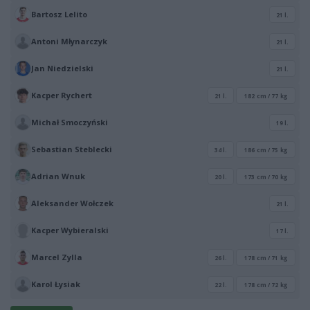
Bartosz Lelito
21 l.
Antoni Młynarczyk
21 l.
Jan Niedzielski
21 l.
Kacper Rychert
21 l.
182 cm / 77 kg
Michał Smoczyński
19 l.
Sebastian Steblecki
34 l.
186 cm / 75 kg
Adrian Wnuk
20 l.
173 cm / 70 kg
Aleksander Wołczek
21 l.
Kacper Wybieralski
17 l.
Marcel Zylla
26 l.
178 cm / 71 kg
Karol Łysiak
22 l.
178 cm / 72 kg