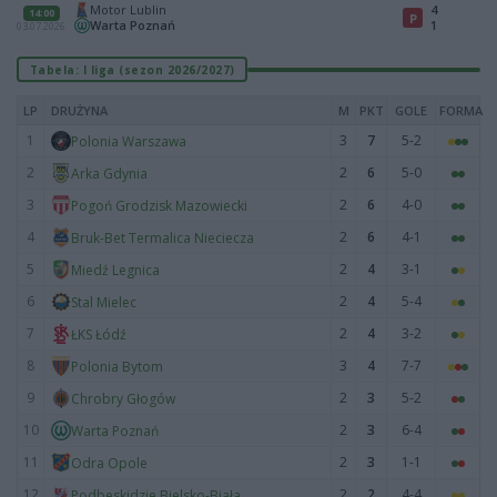
Motor Lublin
4
14:00
P
Warta Poznań
1
03.07.2026
Tabela: I liga (sezon 2026/2027)
LP
DRUŻYNA
M
PKT
GOLE
FORMA
1
3
7
5-2
Polonia Warszawa
2
2
6
5-0
Arka Gdynia
3
2
6
4-0
Pogoń Grodzisk Mazowiecki
4
2
6
4-1
Bruk-Bet Termalica Nieciecza
5
2
4
3-1
Miedź Legnica
6
2
4
5-4
Stal Mielec
7
2
4
3-2
ŁKS Łódź
8
3
4
7-7
Polonia Bytom
9
2
3
5-2
Chrobry Głogów
10
2
3
6-4
Warta Poznań
11
2
3
1-1
Odra Opole
12
2
2
4-4
Podbeskidzie Bielsko-Biała