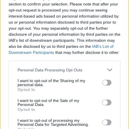
lidze
section to confirm your selection. Please note that after your
2026-06-24 17:56
opt-out request is processed you may continue seeing
Karol Łysiak został nowym zawodnikiem Warty Poznań. 22-letni
interest-based ads based on personal information utilized by
defensywny pomocnik, który przez ostatnie dwa sezony
us or personal information disclosed to third parties prior to
reprezentował Stal Rzeszów, podpisał umowę obowiązującą do
your opt-out. You may separately opt-out of the further
końca sezonu 2027/2028. Warta Poznań potwierdziła
disclosure of your personal information by third parties on the
przeprowadzenie drugiego transferu przed rozpoczęciem
IAB’s list of downstream participants. This information may
sezonu ...
also be disclosed by us to third parties on the
IAB’s List of
Downstream Participants
that may further disclose it to other
Czytaj więcej
third parties.
Please note that this website/app uses one or more Google
Personal Data Processing Opt Outs
services and may gather and store information including but
Jakub Kendzia
not limited to your visit or usage behaviour. You may click to
I want to opt-out of the Sharing of my
trafił do
personal data.
grant or deny consent to Google and its third-party tags to
Opted In
beniaminka. Zagra
use your data for below specified purposes in below Google
consent section.
na zapleczu
I want to opt-out of the Sale of my
Personal Data.
Ekstraklasy
Opted In
2026-06-09 01:13
I want to opt-out of processing my
Jakub Kendzia został nowym piłkarzem Warty Poznań. 19-letni
Personal Data for Targeted Advertising.