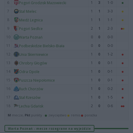
6
1
3
1-0
Pogoń Grodzisk Mazowiecki
7
1
1
3-3
Stal Mielec
8
1
1
1-1
Miedź Legnica
9
2
1
2-3
Pogoń Siedlce
10
0
0
0-0
Warta Poznań
11
0
0
0-0
Podbeskidzie Bielsko-Biała
12
1
0
1-2
Unia Skierniewice
13
1
0
0-1
Chrobry Głogów
14
1
0
0-1
Odra Opole
15
1
0
0-1
Puszcza Niepołomice
16
1
0
0-2
Ruch Chorzów
17
1
0
1-5
Stal Rzeszów
18
2
0
0-6
Lechia Gdańsk
M
mecze,
Pkt
punkty ·
zwycięstwo
remis
porażka
Warta Poznań - mecze rozegrane na wyjeździe