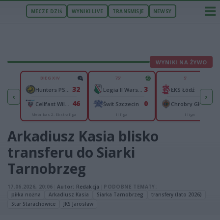
MECZE DZIŚ
WYNIKI LIVE
TRANSMISJE
NEWSY
WYNIKI NA ŻYWO
U
BIEG XIV
75'
5'
2
32
3
0
n
Hunters PSŻ Poznań
Legia II Warszawa
ŁKS Łódź
‹
›
4
46
0
0
Wisłok Wiśniowa
Cellfast Wilki Krosno
Świt Szczecin
Chrobry Głogów
Metalkas 2. Ekstraliga
II liga
I liga
cka
Arkadiusz Kasia blisko
transferu do Siarki
Tarnobrzeg
17.06.2026, 20:06
|
Autor:
Redakcja
|
PODOBNE TEMATY:
piłka nożna
Arkadiusz Kasia
Siarka Tarnobrzeg
transfery (lato 2026)
Star Starachowice
JKS Jarosław