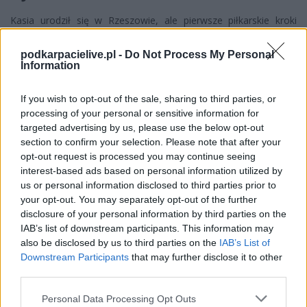
Kasia urodził się w Rzeszowie, ale pierwsze piłkarskie kroki
stawiał w JKS-ie Jarosław. Następnie trafił do drużyn
młodzieżowych Wisły Kraków, w których spędził pięć sezonów.
podkarpacielive.pl -
Do Not Process My Personal
Information
Po zakończeniu pobytu w Krakowie wrócił na Podkarpacie i
związał się z KS Wiązownica. W tym klubie występował przez
If you wish to opt-out of the sale, sharing to third parties, or
cztery lata, z niespełna roczną przerwą na grę w Podhalu Nowy
processing of your personal or sensitive information for
Targ.
targeted advertising by us, please use the below opt-out
section to confirm your selection. Please note that after your
W sezonie 2024/2025 rozegrał 30 spotkań w Betclic 3 lidze,
opt-out request is processed you may continue seeing
zdobywając sześć bramek i notując jedną asystę. Latem 2025
interest-based ads based on personal information utilized by
roku przebywał również na testach w Warcie Poznań, ale
us or personal information disclosed to third parties prior to
ostatecznie podpisał kontrakt ze Starem Starachowice.
your opt-out. You may separately opt-out of the further
Kolejnym klubem w jego karierze ma być Siarka Tarnobrzeg.
disclosure of your personal information by third parties on the
IAB’s list of downstream participants. This information may
also be disclosed by us to third parties on the
IAB’s List of
CZYTAJ TAKŻE
Downstream Participants
that may further disclose it to other
third parties.
2026-08-09 09:20
Please note that this website/app uses one or more Google
Personal Data Processing Opt Outs