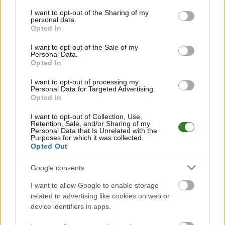
Andreja Prokić po
services and may gather and store information including but
meczu Wisłoka - JKS:
not limited to your visit or usage behaviour. You may click to
I want to opt-out of the Sharing of my
2026-06-18 23:36
personal data.
Arkadiusz Kasia
Znowu tracimy
grant or deny consent to Google and its third-party tags to
Opted In
use your data for below specified purposes in below Google
oficjalnie w Siarce
bramkę i później
consent section.
Tarnobrzeg
mamy problem
I want to opt-out of the Sale of my
Personal Data.
Opted In
I want to opt-out of processing my
Personal Data for Targeted Advertising.
Opted In
2026-08-04 10:28
I want to opt-out of Collection, Use,
Były pomocnik JKS-u
Retention, Sale, and/or Sharing of my
Jarosław oficjalnie w
Personal Data that Is Unrelated with the
Purposes for which it was collected.
nowym klubie
Opted Out
Google consents
KOMENTARZE
I want to allow Google to enable storage
Uwaga!
related to advertising like cookies on web or
Teraz komentarze są domyślnie ukryte, aby poprawić
device identifiers in apps.
⚠
komfort korzystania z serwisu. Kliknij przycisk