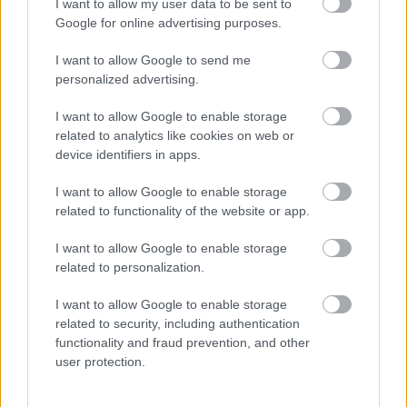
„Zobacz komentarze”, aby je wyświetlić i dołączyć do
I want to allow my user data to be sent to
dyskusji.
Google for online advertising purposes.
I want to allow Google to send me
Zobacz komentarze
personalized advertising.
I want to allow Google to enable storage
related to analytics like cookies on web or
device identifiers in apps.
NASTĘPNY ARTYKUŁ
2026-06-17 20:14
I want to allow Google to enable storage
Sokół Sieniawa i Strug Tyczyn w finale
related to functionality of the website or app.
baraży o 4 ligę podkarpacką
I want to allow Google to enable storage
related to personalization.
Asseco Resovia
Developres Rzeszów
ITA TOOLS Stal Mielec
I want to allow Google to enable storage
|
|
|
Cellfast Wilki Krosno
Texom Stal Rzeszów
Stal Mielec
related to security, including authentication
|
|
|
functionality and fraud prevention, and other
Motor Lublin
Stal Rzeszów
Stal Stalowa Wola
Wisła Kraków
|
|
|
|
user protection.
Resovia
Wieczysta Kraków
Sandecja Nowy Sącz
|
|
|
Siarka Tarnobrzeg
Wisłoka Dębica
4 liga podkarpacka
|
|
|
JKS Jarosław
Karpaty Krosno
|