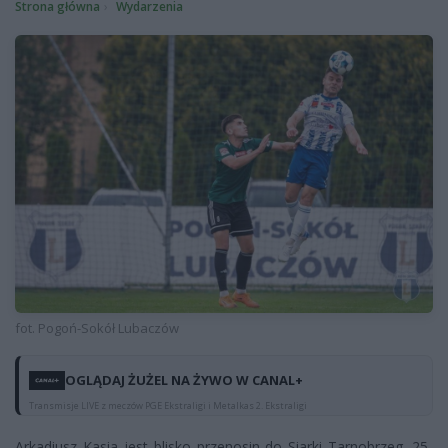
Strona główna
Wydarzenia
fot. Pogoń-Sokół Lubaczów
OGLĄDAJ ŻUŻEL NA ŻYWO W CANAL+
Transmisje LIVE z meczów PGE Ekstraligi i Metalkas 2. Ekstraligi
Arkadiusz Kasia jest blisko przenosin do Siarki Tarnobrzeg. 25-