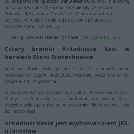
25-letni pomocnik opuszcza Star Starachowice, choć miał ofertę
pozostania w klubie. O zawodnika zabiegały także Czarni
Połaniec i JKS Jarosław. To właśnie JKS proponował mu
najlepsze warunki, ale najbliżej pozyskania piłkarza jest…
pic.twitter.com/HYbn6HqEUy
— Maciej Decowski-Niemiec (@maciej_dn91)
June 17, 2026
Cztery bramki Arkadiusza Kasi w
barwach Staru Starachowice
Arkadiusz Kasia dołączył do Staru Starachowice przed
rozpoczęciem sezonu 2025/2026. Wcześniej przez kilka lat był
związany z KS Wiązownica.
W zakończonych rozgrywkach wystąpił w 29 spotkaniach Staru.
Zdobył cztery bramki oraz zanotował trzy asysty. Teraz
wszystko wskazuje na to, że po roku zmieni klub i przeniesie się
do Tarnobrzega.
Arkadiusz Kasia jest wychowankiem JKS-
u Jarosław