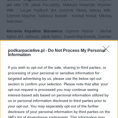
Jan Mac (70. Jakub Początek), Mateusz Kasprzyk, Krystian
Wilk - Lucjan Frydrych (84. Dominik Pikiel), Maciej Wilk,
Szymon Majcher, Mateusz Bieniek - Konrad Kowal, Mikołaj
Marciniec
Moravia Kopalnia Morawica:
Szymon Pietras - Michał
Rybus (61. Ashour), Jakub Rybus, Dawid Więckowski, Damian
Pietras, Ernest Jopkiewicz, Piotr Pierzchała, Maciej Rożek, Jan
Zgrzebnicki (77. Piotr Jamioł), Andrii Verbytskyi (61. Sornat),
podkarpacielive.pl -
Do Not Process My Personal
Kasper Siwek (90+1. Adam Zawierucha)
Information
Żółte kartki:
Szpond - Verbytskyi, Pierzchała.
If you wish to opt-out of the sale, sharing to third parties, or
processing of your personal or sensitive information for
targeted advertising by us, please use the below opt-out
Więcej o meczu:
Izolator Boguchwała - Moravia
section to confirm your selection. Please note that after your
Morawica
opt-out request is processed you may continue seeing
interest-based ads based on personal information utilized by
Więcej o lidze:
Baraże o awans do 3 ligi
us or personal information disclosed to third parties prior to
your opt-out. You may separately opt-out of the further
disclosure of your personal information by third parties on the
CZYTAJ TAKŻE
IAB’s list of downstream participants. This information may