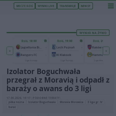
MECZE DZIŚ
WYNIKI LIVE
TRANSMISJE
NEWSY
WYNIKI NA ŻYWO
ZU
Dziś, 18:00
Dziś, 19:00
Dziś, 20:00
1
Ferencvaros Budapeszt
-
-
Jagiellonia Białystok
Lech Poznań
Raków Częstochowa
‹
›
0
brze
-
-
Rangers FC
KI Klaksvik
Hammarby IF
py
Liga Europy
Liga Europy
Liga Konferencji
Izolator Boguchwała
przegrał z Moravią i odpadł z
baraży o awans do 3 ligi
17.06.2026, 19:17
|
PODOBNE TEMATY:
piłka nożna
Izolator Boguchwała
Moravia Morawica
3 liga gr. IV
baraż