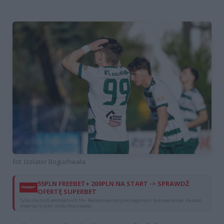
fot. Izolator Boguchwała
55PLN FREEBET+ 200PLN NA START -> SPRAWDŹ
OFERTĘ SUPERBET
Tylko dla osób pełnoletnich 18+. Reklamujemy tylko legalnych bukmacherów. Hazard
stwarza ryzyko straty finansowej.