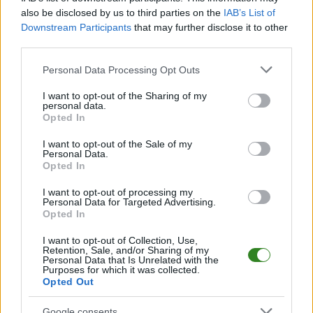
also be disclosed by us to third parties on the
IAB’s List of
Downstream Participants
that may further disclose it to other
third parties.
2026-06-17 16:03
2026-06-17 16:22
Please note that this website/app uses one or more Google
Personal Data Processing Opt Outs
Dzisiejsze
Potwierdziły się
services and may gather and store information including but
transmisje na żywo.
nasze informacje!
not limited to your visit or usage behaviour. You may click to
I want to opt-out of the Sharing of my
Gdzie oglądać
Przemysław Cecherz
personal data.
grant or deny consent to Google and its third-party tags to
mecze?
przejął "Stalówkę"
Opted In
use your data for below specified purposes in below Google
consent section.
I want to opt-out of the Sale of my
Personal Data.
Opted In
I want to opt-out of processing my
Personal Data for Targeted Advertising.
2026-06-17 16:28
Opted In
BARAŻE O III i IV
LIGĘ: środowe
I want to opt-out of Collection, Use,
mecze na żywo
Retention, Sale, and/or Sharing of my
Personal Data that Is Unrelated with the
Purposes for which it was collected.
Opted Out
KOMENTARZE
Google consents