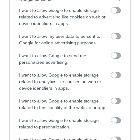
Uwaga!
I want to allow Google to enable storage
Teraz komentarze są domyślnie ukryte, aby
⚠
related to advertising like cookies on web or
poprawić komfort korzystania z serwisu. Kliknij
device identifiers in apps.
przycisk „Zobacz komentarze”, aby je wyświetlić i
dołączyć do dyskusji.
I want to allow my user data to be sent to
Google for online advertising purposes.
Zobacz komentarze
I want to allow Google to send me
personalized advertising.
I want to allow Google to enable storage
NASTĘPNY ARTYKUŁ
related to analytics like cookies on web or
2026-06-17 20:06
device identifiers in apps.
Wybrał Siarkę mimo lepszej oferty!
I want to allow Google to enable storage
Pomocnik blisko klubu z
Tarnobrzega
related to functionality of the website or app.
I want to allow Google to enable storage
related to personalization.
Asseco Resovia
Developres Rzeszów
|
|
ITA TOOLS Stal Mielec
Cellfast Wilki Krosno
|
|
I want to allow Google to enable storage