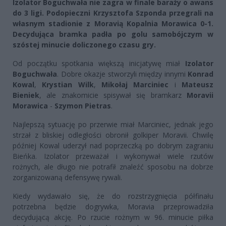
Izolator Boguchwała nie zagra w finale baraży o awans
do 3 ligi. Podopieczni Krzysztofa Szponda przegrali na
własnym stadionie z Moravią Kopalnia Morawica 0-1.
Decydująca bramka padła po golu samobójczym w
szóstej minucie doliczonego czasu gry.
Od początku spotkania większą inicjatywę miał
Izolator
Boguchwała
. Dobre okazje stworzyli między innymi
Konrad
Kowal
,
Krystian Wilk
,
Mikołaj Marciniec
i
Mateusz
Bieniek
, ale znakomicie spisywał się bramkarz
Moravii
Morawica
-
Szymon Pietras
.
Najlepszą sytuację po przerwie miał Marciniec, jednak jego
strzał z bliskiej odległości obronił golkiper Moravii. Chwilę
później Kowal uderzył nad poprzeczką po dobrym zagraniu
Bieńka. Izolator przeważał i wykonywał wiele rzutów
rożnych, ale długo nie potrafił znaleźć sposobu na dobrze
zorganizowaną defensywę rywali.
Kiedy wydawało się, że do rozstrzygnięcia półfinału
potrzebna będzie dogrywka, Moravia przeprowadziła
decydującą akcję. Po rzucie rożnym w 96. minucie piłka