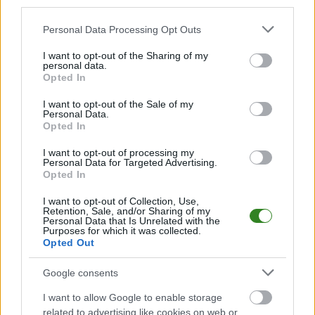
third parties.
SKRÓT MECZU:
2026-07-12 09:52
Please note that this website/app uses one or more Google
Anglia pokonała
Hiszpania -
Personal Data Processing Opt Outs
services and may gather and store information including but
Norwegię i jest w
Argentyna 1-0 po
not limited to your visit or usage behaviour. You may click to
I want to opt-out of the Sharing of my
półfinale! [SKRÓT
dogr. [Finał MŚ
personal data.
grant or deny consent to Google and its third-party tags to
MECZU]
2026]
Opted In
use your data for below specified purposes in below Google
consent section.
I want to opt-out of the Sale of my
Personal Data.
Opted In
2026-06-14 12:41
I want to opt-out of processing my
Irak - Norwegia
Personal Data for Targeted Advertising.
Opted In
transmisja na żywo.
Gdzie oglądać?
I want to opt-out of Collection, Use,
(17.06.2026)
Retention, Sale, and/or Sharing of my
Personal Data that Is Unrelated with the
Purposes for which it was collected.
Opted Out
KOMENTARZE
Google consents
Uwaga!
I want to allow Google to enable storage
Teraz komentarze są domyślnie ukryte, aby
⚠
related to advertising like cookies on web or