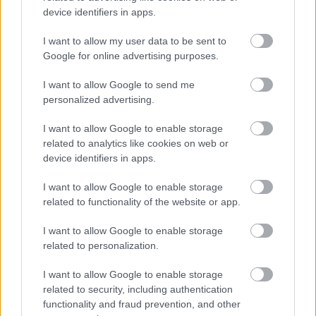
poprawić komfort korzystania z serwisu. Kliknij
device identifiers in apps.
przycisk „Zobacz komentarze”, aby je wyświetlić i
dołączyć do dyskusji.
I want to allow my user data to be sent to
Google for online advertising purposes.
Zobacz komentarze
I want to allow Google to send me
personalized advertising.
I want to allow Google to enable storage
NASTĘPNY ARTYKUŁ
related to analytics like cookies on web or
2026-06-17 11:32
device identifiers in apps.
Jest nowy trener Stali Stalowa
Wola. Pracował m.in. w Wieczystej
I want to allow Google to enable storage
Kraków i Widzewie Łódź
related to functionality of the website or app.
I want to allow Google to enable storage
related to personalization.
Asseco Resovia
Developres Rzeszów
|
|
ITA TOOLS Stal Mielec
Cellfast Wilki Krosno
|
|
I want to allow Google to enable storage
Texom Stal Rzeszów
Stal Mielec
Motor Lublin
|
|
|
related to security, including authentication
Stal Rzeszów
Stal Stalowa Wola
Wisła Kraków
Resovia
|
|
|
|
functionality and fraud prevention, and other
Wieczysta Kraków
Sandecja Nowy Sącz
Siarka Tarnobrzeg
|
|
|