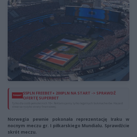
55PLN FREEBET+ 200PLN NA START -> SPRAWDŹ
OFERTĘ SUPERBET
Tylko dla osób pełnoletnich 18+. Reklamujemy tylko legalnych bukmacherów. Hazard
stwarza ryzyko straty finansowej.
Norwegia pewnie pokonała reprezentację Iraku w
nocnym meczu gr. I piłkarskiego Mundialu. Sprawdźcie
skrót meczu.