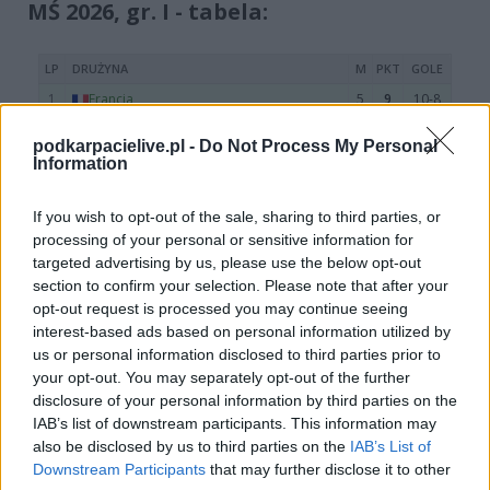
MŚ 2026, gr. I - tabela:
podkarpacielive.pl -
Do Not Process My Personal
Information
If you wish to opt-out of the sale, sharing to third parties, or
processing of your personal or sensitive information for
targeted advertising by us, please use the below opt-out
section to confirm your selection. Please note that after your
opt-out request is processed you may continue seeing
Więcej o meczu:
Irak - Norwegia
interest-based ads based on personal information utilized by
us or personal information disclosed to third parties prior to
Więcej o lidze:
gr. I - MŚ 2026
your opt-out. You may separately opt-out of the further
disclosure of your personal information by third parties on the
CZYTAJ TAKŻE
IAB’s list of downstream participants. This information may
also be disclosed by us to third parties on the
IAB’s List of
Downstream Participants
that may further disclose it to other
2026-07-20 00:29