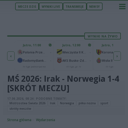
MECZE DZIŚ
WYNIKI LIVE
TRANSMISJE
NEWSY
WYNIKI NA ŻYWO
ZU
Jutro, 11:00
Jutro, 12:00
Jutro, 12:00
1
Polonia Warszawa
-
-
Polonia Przemyśl
Wieczysta II Kraków
Korona II Kielce
‹
›
1
rzów
-
-
Radomyślanka Radomyśl Wielki
AKS Busko-Zdrój
Wisła II Kraków
IV liga podkarpacka
III liga, gr. IV
III liga, gr. IV
MŚ 2026: Irak - Norwegia 1-4
[SKRÓT MECZU]
17.06.2026, 08:24
|
PODOBNE TEMATY:
Mistrzostwa Świata 2026
Irak
Norwegia
piłka nożna
sport
skróty meczów
Strona główna
Wydarzenia