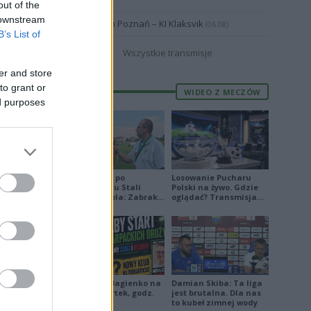
out of the
 downstream
Lech Poznań – KI Klaksvik
19:00
(06.08)
B’s List of
straliga w
Wszystkie transmisje
 Krosno
er and store
aksymilian
to grant or
WIDEO Z MECZÓW
ed purposes
użynowych
” podejmie
Jakub Jeleń po
Losowanie Pucharu
odpadnięciu Stali
Polski na żywo. Gdzie
Stalowa Wola: Zabrakło
oglądać? Transmisja
doświadczenia
TV i online (06.08.2026)
Piłkarskie Bagienko na
Damian Skiba: Ta liga
żywo: czwartek, godz.
jest brutalna. Dla nas
17:00
to kubeł zimnej wody