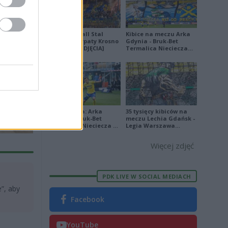
Derby Ekoball Stal
Kibice na meczu Arka
Sanok - Karpaty Krosno
Gdynia - Bruk-Bet
na remis [ZDJĘCIA]
Termalica Nieciecza
[ZDJĘCIA]
Ekstraklasa: Arka
35 tysięcy kibiców na
Gdynia - Bruk-Bet
meczu Lechia Gdańsk -
Termalica Nieciecza 2-
Legia Warszawa
3 [ZDJĘCIA]
[OPRAWA, ZDJĘCIA]
Więcej zdjęć
PDK LIVE W SOCIAL MEDIACH
”, aby
Facebook
YouTube