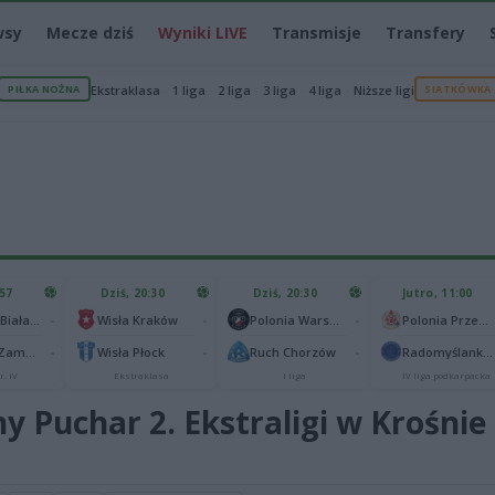
wsy
Mecze dziś
Wyniki LIVE
Transmisje
Transfery
PIŁKA NOŻNA
Ekstraklasa
1 liga
2 liga
3 liga
4 liga
Niższe ligi
SIATKÓWKA
:57
Dziś, 20:30
Dziś, 20:30
Jutro, 11:00
-
-
-
Podlasie Biała Podlaska
Wisła Kraków
Polonia Warszawa
Polonia Przemyśl
-
-
-
Hetman Zamość
Wisła Płock
Ruch Chorzów
Radomyślanka Radomyśl Wielki
r. IV
Ekstraklasa
I liga
IV liga podkarpacka
y Puchar 2. Ekstraligi w Krośn