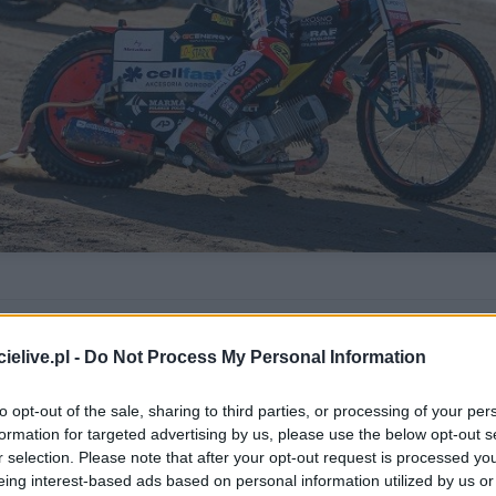
 ADMIRALBET
warza ryzyko straty finansowej.
elive.pl -
Do Not Process My Personal Information
mprez młodzieżowych, ale decyzją Speedway Ekstraligi turni
to opt-out of the sale, sharing to third parties, or processing of your per
h.
formation for targeted advertising by us, please use the below opt-out s
r selection. Please note that after your opt-out request is processed y
ym nie sprzyja rozegraniu
Indywidualnego Pucharu 2. Ekstraligi
eing interest-based ads based on personal information utilized by us or
straliga zdecydowała się na odwołanie zawodów. Nowy termin nie je