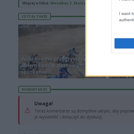
Więcej o lidze:
Metalkas 2. Ekstraliga
I want t
CZYTAJ TAKŻE
authenti
2026-08-02 17:20
Wilki Krosno przegrywają z
2026-07-31 22
Orłem Łódź w domowym
Znamy a
spotkaniu
domowy 
KOMENTARZE
Uwaga!
⚠
Teraz komentarze są domyślnie ukryte, aby poprawi
je wyświetlić i dołączyć do dyskusji.