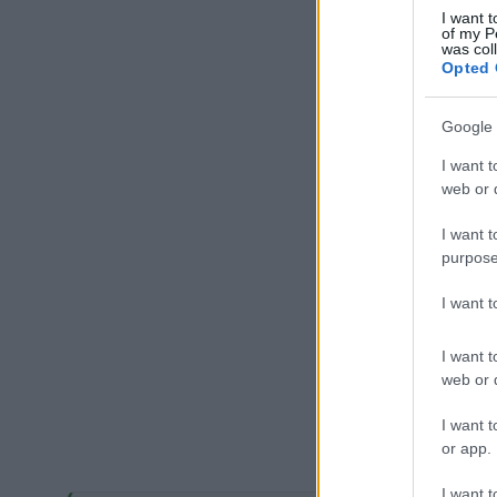
I want t
of my P
was col
Opted 
Google 
I want t
web or d
I want t
purpose
I want 
I want t
web or d
I want t
or app.
I want t