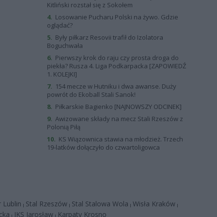
Kitliński rozstał się z Sokołem
4.
Losowanie Pucharu Polski na żywo. Gdzie
oglądać?
5.
Były piłkarz Resovii trafił do Izolatora
Boguchwała
6.
Pierwszy krok do raju czy prosta droga do
piekła? Rusza 4. Liga Podkarpacka [ZAPOWIEDŹ
1. KOLEJKI]
7.
154 mecze w Hutniku i dwa awanse. Duży
powrót do Ekoball Stali Sanok!
8.
Piłkarskie Bagienko [NAJNOWSZY ODCINEK]
9.
Awizowane składy na mecz Stali Rzeszów z
Polonią Piłą
10.
KS Wiązownica stawia na młodzież. Trzech
19-latków dołączyło do czwartoligowca
 Lublin
Stal Rzeszów
Stal Stalowa Wola
Wisła Kraków
|
|
|
|
cka
JKS Jarosław
Karpaty Krosno
|
|