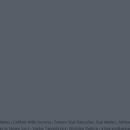
ielec
Cellfast Wilki Krosno
Texom Stal Rzeszów
Stal Mielec
Motor
|
|
|
|
ecja Nowy Sącz
Siarka Tarnobrzeg
Wisłoka Dębica
4 liga podkarpa
|
|
|