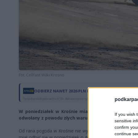
Fot. Cellfast Wilki Krosno
ODBIERZ NAWET 2026 PLN DLA NOWYCH GRACZY W
Tylko dla osób pełnoletnich 18+. Reklamujemy tylko legalnych bukmacherów. Hazard st
podkarpaci
W poniedziałek w Krośnie miała odbyć się jedna z i
If you wish 
odwołany z powodu złych warunków atmosferycznyc
sensitive in
confirm you
Od rana pogoda w Krośnie nie wygląda najlepiej, tym sam
continue se
miał odbyć się w poniedziałek o godz. 17.00. Speedway Ek