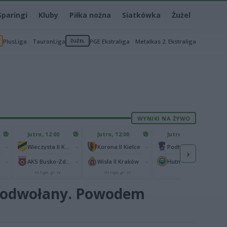
Sparingi
Kluby
Piłka nożna
Siatkówka
Żużel
PlusLiga
TauronLiga
ŻUŻEL
PGE Ekstraliga
Metalkas 2. Ekstraliga
WYNIKI NA ŻYWO
Jutro, 12:00
Jutro, 12:00
Jutro, 13:00
-
-
-
-
Wieczysta II Kraków
Korona II Kielce
Podhale Nowy Targ
›
-
-
-
-
AKS Busko-Zdrój
Wisła II Kraków
Hutnik Kraków
III liga, gr. IV
III liga, gr. IV
II liga
ie odwołany. Powodem