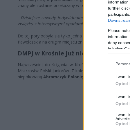
information 
znany ale zostanie przekazany w osobnym komunikacie.
further disc
participants
-
Dzisiejsze zawody Indywidualnego Pucharu 2. Ekstrali
Downstream 
związku z intensywnymi opadami atmosferycznymi i nie
Please note
Do tej pory odbyła się tylko jedna runda tego turnieju, k
information 
Pawełczak a na drugim miejscu znalazł się zawodnik Cellfa
deny consent
in below Go
DMPJ w Krośnie już niedługo
Persona
Najwcześniej do ścigania w Krośnie dojdzie 10 czerwc
Mistrzostw Polski Juniorów. Z kolei 14 czerwca hit kolejk
niepokonaną
Abramczyk Polonię Bydgoszcz
w ramach Met
I want t
Opted 
I want t
Opted 
I want 
Advertis
Opted 