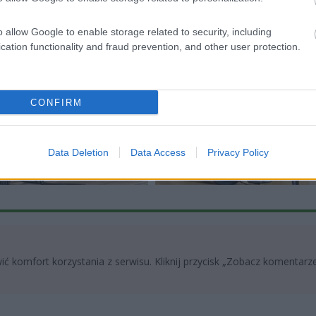
o allow Google to enable storage related to security, including
cation functionality and fraud prevention, and other user protection.
CONFIRM
:43
2026-07-31 21:06
wizowane składy na
Stal Rzeszów zwycięża w
Data Deletion
Data Access
Privacy Policy
mecz Wilków Krosno
Ostrowie!
ć komfort korzystania z serwisu. Kliknij przycisk „Zobacz komentarze