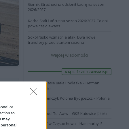
Górnik Strachocina odsłonił kadrę na sezon
2026/2027
Kadra Stali Łańcut na sezon 2026/2027. To oni
powalczą o awans
Sokół Nisko wzmacnia atak. Dwa nowe
transfery przed startem sezonu
Więcej wiadomości
NAJBLIŻSZE TRANSMISJE
Podlasie Biała Podlaska – Hetman
19:57
Zamość
(Dziś)
Abramczyk Polonia Bydgoszcz – Polonia
20:30
Piła
ej został
(06.08)
sonal or
ection to
Hapoel Tel Awiw – GKS Katowice
20:00
(06.08)
ou may
 U19
, który
Raków Częstochowa – Hammarby IF
20:00
 personal
st jeszcze
(06.08)