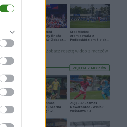
Biało-Czerwoni
Stal Mielec
odwrócili losy finału
zremisowała z
Ligi Narodów! Zobacz
Podbeskidziem Bielsko-
skrót
Biała. Zobacz skrót
Zobacz resztę wideo z meczów
ZDJĘCIA Z MECZÓW
ZDJĘCIA: Cosmos
ZDJĘCIA: Cosmos
Nowotaniec - Siarka
Nowotaniec - Wisłok
Tarnobrzeg 1-2
Wiśniowa 1-1
[PUCHAR POLSKI]