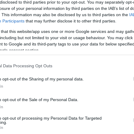
disclosed to third parties prior to your opt-out. You may separately opt-
losure of your personal information by third parties on the IAB’s list of
. This information may also be disclosed by us to third parties on the
IA
gi U19 w Krosno Miasto Szkła zostały odwołane przez Speedway Ek
Participants
that may further disclose it to other third parties.
korzystnymi prognozami pogody
- czytamy na stronie Cellfast Wilków
 that this website/app uses one or more Google services and may gath
tóra miała miejsce 4 maja w Bydgoszczy. Wówczas zwycięzcą został M
including but not limited to your visit or usage behaviour. You may click 
st Wilków Krosno - Radosław Kowalski.
 to Google and its third-party tags to use your data for below specifi
ogle consent section.
l Data Processing Opt Outs
a. To na wtedy zaplanowany jest druga runda ćwierćfinałowa Dr
i i bardzo trudne wyzwanie przed lokalną drużyną. Wtedy też „wataha
alkas 2. Ekstraligi.
o opt-out of the Sharing of my personal data.
In
o opt-out of the Sale of my Personal Data.
In
to opt-out of processing my Personal Data for Targeted
ing.
In