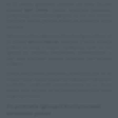
W 27. minucie gospodarze otrzymali rzut karny. Do piłki
podszedł
Igor Tarała
i pewnie wykorzystał jedenastkę,
podwyższając prowadzenie Igloopolu na 3-0. Ten moment
praktycznie odebrał gościom nadzieję na odwrócenie losów
spotkania.
Kilka minut później dębiczanie dołożyli następne trafienie. W
35. minucie
Bartosz Bajorek
skorzystał z bardzo dobrego
podania od kolegi z zespołu i podwyższył wynik na 4-0.
Igloopol był zespołem zdecydowanie konkretniejszym, a
jego akcje ofensywne sprawiały defensywie Stali ogromne
problemy.
Jeszcze przed przerwą gospodarze zadali kolejny cios. W 44.
minucie Dorian Buczek popisał się efektownym uderzeniem
w okienko i ustalił wynik pierwszej połowy na 5-0. Po tej
bramce stało się jasne, że Stal Gorzyce czeka bardzo trudna
druga część meczu.
Po przerwie Igloopol kontynuował
strzelecki pokaz