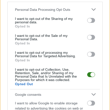
Please note that this website/app uses one or more Google
Personal Data Processing Opt Outs
services and may gather and store information including but
not limited to your visit or usage behaviour. You may click to
I want to opt-out of the Sharing of my
personal data.
Więcej o meczu:
Igloopol Dębica - Stal Gorzyce
grant or deny consent to Google and its third-party tags to
Opted In
use your data for below specified purposes in below Google
Więcej o lidze:
IV liga podkarpacka
consent section.
I want to opt-out of the Sale of my
Personal Data.
CZYTAJ TAKŻE
Opted In
I want to opt-out of processing my
Personal Data for Targeted Advertising.
Opted In
2026-08-06 20:47
Kadra Igloopolu
I want to opt-out of Collection, Use,
Dębica na sezon
2026-08-07 19:48
Retention, Sale, and/or Sharing of my
Bez bramek na
2026/2027. Klub
Personal Data that Is Unrelated with the
Purposes for which it was collected.
inaugurację 4. Ligi
przedstawił 26
Opted Out
Podkarpackiej
zawodników
Google consents
I want to allow Google to enable storage
related to advertising like cookies on web or