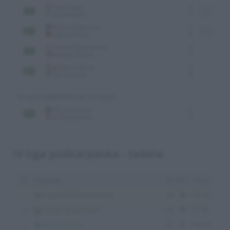
IV liga podkarpacka - tabela: