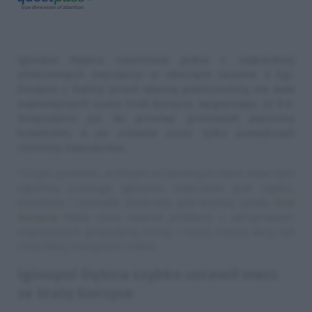
Igloopol Dębica zanotował jedno z najbardziej
efektownych zwycięstw w obecnym sezonie 4 ligi.
Drużyna z Dębicy przed własną publicznością nie dała
najmniejszych szans Stali Gorzyce, wygrywając aż 9-0.
Gospodarze już do przerwy prowadzili pięcioma
bramkami, a po zmianie stron tylko powiększyli
rozmiary zwycięstwa.
To było spotkanie, w którym od pierwszych minut widać było
ogromną przewagę Igloopolu. Dębiczanie grali szybko,
konkretnie i niezwykle skutecznie pod bramką rywala.
Stal
Gorzyce
miała coraz większe problemy z zatrzymaniem
rozpędzonych gospodarzy, którzy z każdą kolejną akcją byli
coraz bliżej następnych trafień.
Igloopol Dębica szybko ustawił mecz
ze Stalą Gorzyce