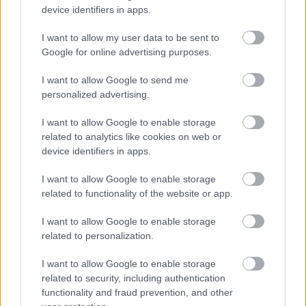
2026-08-04 17:48
device identifiers in apps.
Hit transferowy
Igloopolu! Były
I want to allow my user data to be sent to
kapitan Resovii
Google for online advertising purposes.
zagra w IV lidze
I want to allow Google to send me
personalized advertising.
I want to allow Google to enable storage
NASTĘPNY ARTYKUŁ
related to analytics like cookies on web or
device identifiers in apps.
2026-05-30 22:02
Chełmianka wygrała w Dębicy, ale
I want to allow Google to enable storage
baraże uciekły. Awans do 2 ligi
related to functionality of the website or app.
trzeba odłożyć
I want to allow Google to enable storage
related to personalization.
Asseco Resovia
Developres Rzeszów
|
|
ITA TOOLS Stal Mielec
Cellfast Wilki Krosno
I want to allow Google to enable storage
|
|
Texom Stal Rzeszów
Stal Mielec
Motor Lublin
related to security, including authentication
|
|
|
Stal Rzeszów
Stal Stalowa Wola
Wisła Kraków
Resovia
functionality and fraud prevention, and other
|
|
|
|