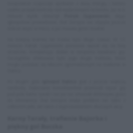
Gospodarze rozpoczęli spotkanie z dużą energią i bardzo
szybko przejęli kontrolę nad wydarzeniami na boisku. Już w 6.
minucie wynik otworzył
Patryk Cyganowski
, dając
Igloopolowi prowadzenie. Stal Gorzyce nie zdążyła jeszcze
dobrze wejść w mecz, a już musiała gonić rezultat.
Na kolejną bramkę nie trzeba było długo czekać. W 17.
minucie Patryk Cyganowski ponownie wpisał się na listę
strzelców, kompletując dublet w niespełna kwadrans gry.
Szczególnie efektowne było jego drugie trafienie, które
mogło podobać się kibicom zgromadzonym na stadionie w
Dębicy.
Po drugim golu
Igloopol Dębica
grał z jeszcze większą
swobodą. Dębiczanie konsekwentnie przenosili ciężar gry
pod pole karne rywali i raz po raz zmuszali defensywę gości
do interwencji. Stal Gorzyce miała problem nie tylko z
odbiorem piłki, ale także z wyprowadzeniem dłuższych akcji.
Karny Tarały, trafienie Bajorka i
piękny gol Buczka