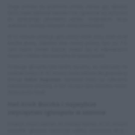
Druga połowa nie przyniosła zmiany obrazu gry. Igloopol
Dbica nadal dyktował warunki i nie ograniczał się wyłącznie
do spokojnego pilnowania wyniku. Gospodarze wciąż
atakowali, szukając kolejnych okazji bramkowych.
W 57. minucie szóstego gola zdobył Kurek, który dobił strzał
Buczka głową. Zaledwie dwie minuty później było już 7-0.
Tym razem Dorian Buczek znalazł się w odpowiednim
miejscu i z bliska skierował piłkę do pustej bramki.
Przewaga Igloopolu była bardzo wyraźna, ale dębiczanie nie
zwalniali tempa. W 70. minucie ósme trafienie dla gospodarzy
dołożył
Oskar Augustyn
. Spotkanie miało już całkowicie
jednostronny przebieg, a Stal Gorzyce była bezradna wobec
skuteczności rywali.
Hat-trick Buczka i najwyższe
zwycięstwo Igloopolu w sezonie
Ostatnie słowo należało do Doriana Buczka. W 90. minucie
zawodnik Igloopolu wykończył szybką, zespołową akcję i