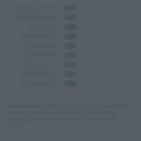
Igloopol Dębica
: Potański - Pieniążek, Ciskał, Pawłowski (46.
Marszalik), Bakowski - Smoła, Tarała (59. Augustyn) -
Cyganowski (52. Mucha), Bajorek (59. Muniak), Kurek -
Buczek.