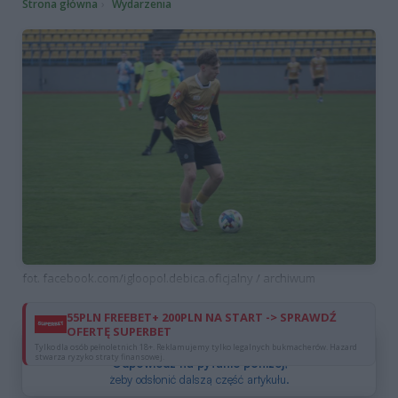
Strona główna
Wydarzenia
fot. facebook.com/igloopol.debica.oficjalny / archiwum
55PLN FREEBET+ 200PLN NA START -> SPRAWDŹ
OFERTĘ SUPERBET
Dzięki reklamom możesz czytać za darmo.
Tylko dla osób pełnoletnich 18+. Reklamujemy tylko legalnych bukmacherów. Hazard
stwarza ryzyko straty finansowej.
Odpowiedz na pytanie poniżej
,
żeby odsłonić dalszą część artykułu.