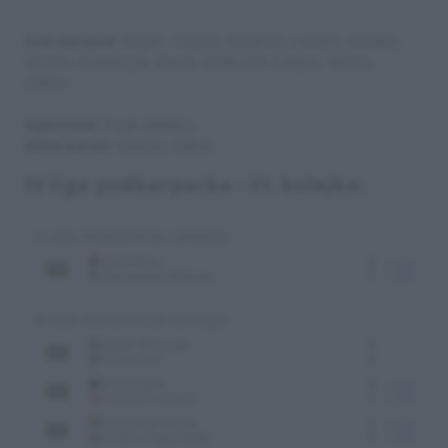
Stal Gorzyce
: Wujek - Szwed, Różański, Landim, Główka,
Wonda, Kowalczyk, Marut, Emilio (74. Czajka), Rębisz,
Odilon
Sędziował
: Pająk (Mielec).
Żółte kartki
: Wonda, Odilon.
IV liga podkarpacka - 31. kolejka: