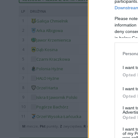
participants
Downstream 
LP
DRUŻYNA
Please note
1
Galicja Chmielnik
information 
2
Arka Albigowa
deny consent
in below Go
3
Jawor Krzemienica
4
Dąb Kosina
Persona
5
Czarni Kraczkowa
I want t
6
Polonia Hyżne
Opted 
7
HALO Hyżne
8
Orzeł Harta
I want t
Opted 
9
Iskra II Jawornik Polski
10
Pogórze Bachórz
I want 
Advertis
11
Orzeł Wysoka Łańcucka
Opted 
M
mecze,
Pkt
punkty,
Z
zwycięstwa,
R
remisy,
P
porażki ·
zwycięst
I want t
of my P
was col