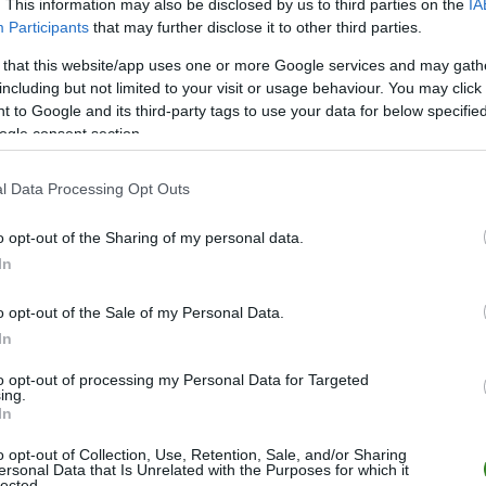
. This information may also be disclosed by us to third parties on the
IA
Participants
that may further disclose it to other third parties.
M
PKT
Z
R
P
GOL
 that this website/app uses one or more Google services and may gath
20
54
18
0
2
76-2
including but not limited to your visit or usage behaviour. You may click 
20
39
12
3
5
38-2
 to Google and its third-party tags to use your data for below specifi
ogle consent section.
20
34
10
4
6
33-2
20
34
11
1
8
36-3
l Data Processing Opt Outs
20
29
8
5
7
27-2
o opt-out of the Sharing of my personal data.
20
25
7
4
9
37-5
In
20
22
6
4
10
26-3
20
21
6
3
11
29-4
o opt-out of the Sale of my Personal Data.
In
20
18
4
6
10
26-3
20
18
5
3
12
25-4
to opt-out of processing my Personal Data for Targeted
ing.
20
17
4
5
11
32-4
In
wo
remis
porażka
o opt-out of Collection, Use, Retention, Sale, and/or Sharing
ersonal Data that Is Unrelated with the Purposes for which it
lected.