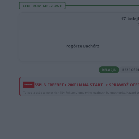
CENTRUM MECZOWE
17. kolej
Pogórze Bachórz
RELACJA
BEZPOŚR
55PLN FREEBET+ 200PLN NA START -> SPRAWDŹ OFE
Tylko dla osób pełnoletnich 18+. Reklamujemy tylko legalnych bukmacherów. Hazard st