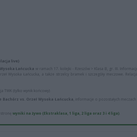
acja live)
 Wysoka Łańcucka
w ramach 17. kolejki - Rzeszów > Klasa B, gr. III. Informa
rzeł Wysoka Łańcucka, a także strzelcy bramek i szczegóły meczowe. Relacja L
cja TWK (tylko wynik końcowy)
e Bachórz vs. Orzeł Wysoka Łańcucka
, informacje o pozostałych meczach 1
ą stronę
wyniki na żywo (Ekstraklasa, 1 liga, 2 liga oraz 3 i 4 liga)
.