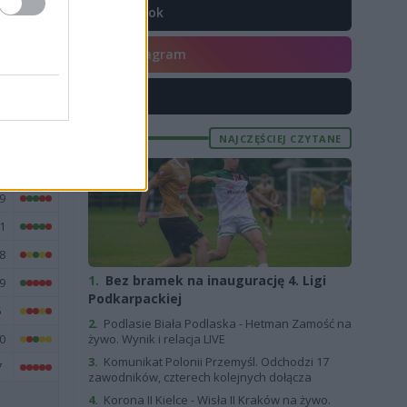
TikTok
Instagram
E
FORMA
6
X
0
NAJCZĘŚCIEJ CZYTANE
3
2
9
1
8
1.
Bez bramek na inaugurację 4. Ligi
9
Podkarpackiej
5
2.
Podlasie Biała Podlaska - Hetman Zamość na
0
żywo. Wynik i relacja LIVE
3.
Komunikat Polonii Przemyśl. Odchodzi 17
7
zawodników, czterech kolejnych dołącza
4.
Korona II Kielce - Wisła II Kraków na żywo.