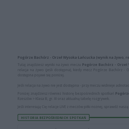
Pogórze Bachórz - Orzeł Wysoka Łańcucka (wynik na żywo, rel
Tutaj znajdziesz wyniki na żywo meczu
Pogórze Bachórz - Orzeł
relacja na żywo (jeśli dostępna), kiedy mecz Pogórze Bachórz - O
dostępna pojawi się poniżej.
Jeśli relacja na żywo nie jest dostępna - przy meczu widnieje adnota
Poniżej znajdziesz również historę bezpośrednich spotkań
Pogórz
Rzeszów > Klasa B, gr. III oraz aktualną tabelę rozgrywek.
Jeśli interesują Cię relacje LIVE z meczów piłki nożnej, sprawdź nasz
HISTORIA BEZPOŚREDNICH SPOTKAŃ