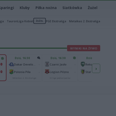
Sparingi
Kluby
Piłka nożna
Siatkówka
Żużel
iga
TauronLiga Kobiet
ŻUŻEL
PGE Ekstraliga
Metalkas 2. Ekstraliga
WYNIKI NA ŻYWO
Dziś, 16:30
Dziś, 16:30
Dziś, 17:00
0
-
-
-
Dakar Development Stal Rzeszów
Czarni Jasło
Rekord Bielsko-Biała
›
0
-
-
-
Polonia Piła
Legion Pilzno
Stal Stalowa Wola
Metalkas 2. Ekstraliga
IV liga podkarpacka
II liga