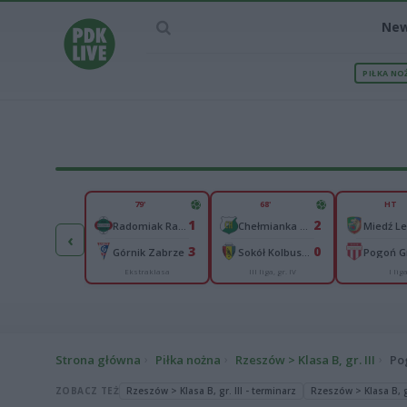
Ne
PIŁKA NO
IEC MECZU
79'
68'
HT
40
1
2
H. Skrzydlewska Orzeł Łódź
Radomiak Radom
Chełmianka Chełm
Miedź L
‹
50
3
0
Abramczyk Polonia Bydgoszcz
Górnik Zabrze
Sokół Kolbuszowa Dolna
Ekstraklasa
III liga, gr. IV
I lig
kas 2. Ekstraliga
Strona główna
Piłka nożna
Rzeszów > Klasa B, gr. III
Po
ZOBACZ TEŻ
Rzeszów > Klasa B, gr. III - terminarz
Rzeszów > Klasa B, gr