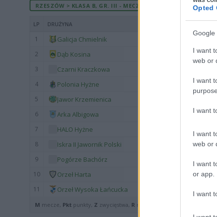
RZESZÓW > KLASA B, GR. III - MECZE ROZEGRANE U SIEBIE
Opted 
LP
DRUŻYNA
Google 
1
Galicja Chmielnik
I want t
2
Dąb Kosina
web or d
3
Czarni Kraczkowa
I want t
4
Polonia Hyżne
purpose
5
Jawor Krzemienica
I want 
6
Arka Albigowa
7
HALO Hyżne
I want t
web or d
8
Iskra II Jawornik Polski
9
Pogórze Bachórz
I want t
or app.
10
Orzeł Harta
11
Orzeł Wysoka Łańcucka
I want t
M
mecze,
Pkt
punkty,
Z
zwycięstwa,
R
remisy,
P
porażki ·
zwycięst
I want t