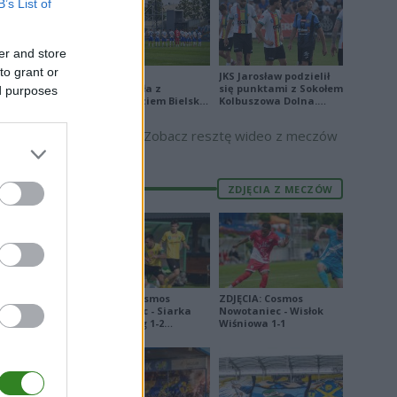
B’s List of
E
FORMA
er and store
1
to grant or
Stal Mielec
JKS Jarosław podzielił
1
zremisowała z
się punktami z Sokołem
ed purposes
Podbeskidziem Bielsko-
Kolbuszowa Dolna.
Biała. Zobacz skrót
Zobacz skrót
3
Zobacz resztę wideo z meczów
1
6
ZDJĘCIA Z MECZÓW
0
8
2
8
ZDJĘCIA: Cosmos
ZDJĘCIA: Cosmos
9
Nowotaniec - Siarka
Nowotaniec - Wisłok
Tarnobrzeg 1-2
Wiśniowa 1-1
6
[PUCHAR POLSKI]