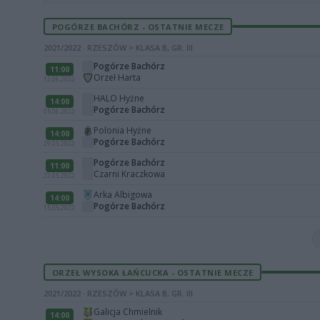
POGÓRZE BACHÓRZ - OSTATNIE MECZE
2021/2022 · RZESZÓW > KLASA B, GR. III
Pogórze Bachórz
11:00
Orzeł Harta
12.06.2022
HALO Hyżne
14:00
Pogórze Bachórz
05.06.2022
Polonia Hyżne
14:00
Pogórze Bachórz
29.05.2022
Pogórze Bachórz
11:00
Czarni Kraczkowa
22.05.2022
Arka Albigowa
14:00
Pogórze Bachórz
15.05.2022
ORZEŁ WYSOKA ŁAŃCUCKA - OSTATNIE MECZE
2021/2022 · RZESZÓW > KLASA B, GR. III
Galicja Chmielnik
14:00