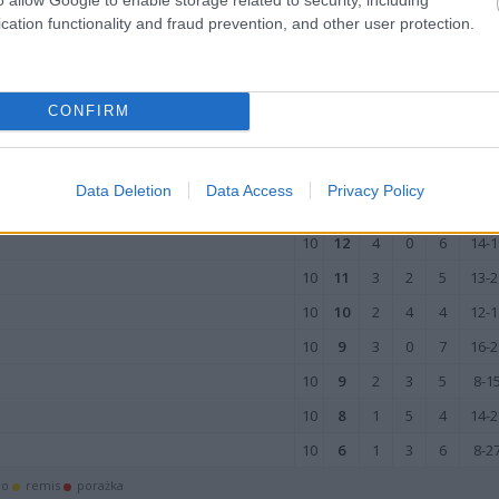
cation functionality and fraud prevention, and other user protection.
ZIE
M
PKT
Z
R
P
GOL
10
27
9
0
1
37-
CONFIRM
10
27
9
0
1
26-1
10
16
5
1
4
19-1
Data Deletion
Data Access
Privacy Policy
10
13
4
1
5
18-2
10
12
4
0
6
14-1
10
11
3
2
5
13-2
10
10
2
4
4
12-1
10
9
3
0
7
16-2
10
9
2
3
5
8-1
10
8
1
5
4
14-2
10
6
1
3
6
8-2
wo
remis
porażka