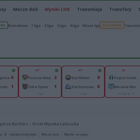
wsy
Mecze dziś
Wyniki LIVE
Transmisje
Transfery
ŻNA
Ekstraklasa
1 liga
2 liga
3 liga
4 liga
Niższe ligi
SIATKÓWKA
TauronL
HT
HT
22'
0
2
0
egnica
Puszcza Niepołomice
Stal Mielec
Pogoń-Sokół Lubaczów
1
1
0
Pogoń Grodzisk Mazowiecki
Odra Opole
Stal Rzeszów
Moravia Morawica
a
I liga
I liga
III liga, gr. IV
górze Bachórz – Orzeł Wysoka Łańcucka
. III - tabela/statystyki
Mecze dziś
Wyniki na żywo