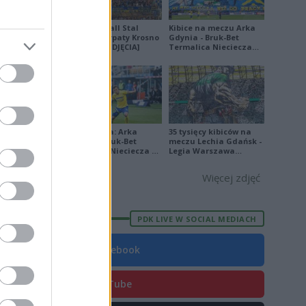
Derby Ekoball Stal
Kibice na meczu Arka
E
FORMA
Sanok - Karpaty Krosno
Gdynia - Bruk-Bet
na remis [ZDJĘCIA]
Termalica Nieciecza
5
[ZDJĘCIA]
2
1
3
Ekstraklasa: Arka
35 tysięcy kibiców na
0
Gdynia - Bruk-Bet
meczu Lechia Gdańsk -
Termalica Nieciecza 2-
Legia Warszawa
1
3 [ZDJĘCIA]
[OPRAWA, ZDJĘCIA]
Więcej zdjęć
7
8
PDK LIVE W SOCIAL MEDIACH
0
0
Facebook
8
YouTube