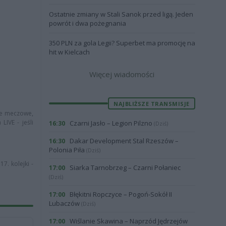
Ostatnie zmiany w Stali Sanok przed ligą. Jeden
powrót i dwa pożegnania
350 PLN za gola Legii? Superbet ma promocję na
hit w Kielcach
Więcej wiadomości
NAJBLIŻSZE TRANSMISJE
cje meczowe,
IVE - jeśli
Czarni Jasło – Legion Pilzno
16:30
(Dziś)
Dakar Development Stal Rzeszów –
16:30
Polonia Piła
(Dziś)
7. kolejki -
Siarka Tarnobrzeg – Czarni Połaniec
17:00
(Dziś)
Błękitni Ropczyce – Pogoń-Sokół II
17:00
Lubaczów
(Dziś)
Wiślanie Skawina – Naprzód Jędrzejów
17:00