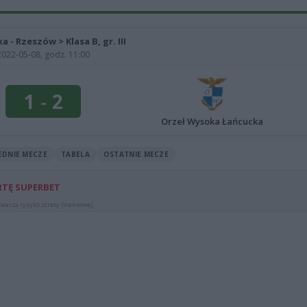
ka - Rzeszów > Klasa B, gr. III
2022-05-08, godz. 11:00
1
-
2
Orzeł Wysoka Łańcucka
EDNIE MECZE
TABELA
OSTATNIE MECZE
RTĘ SUPERBET
warza ryzyko straty finansowej.