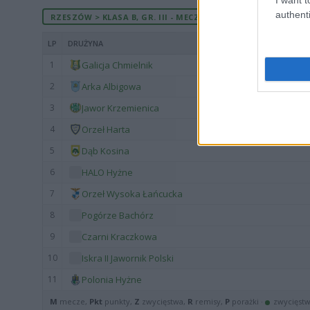
authenti
RZESZÓW > KLASA B, GR. III - MECZE ROZEGRANE NA WYJEŹD
LP
DRUŻYNA
1
Galicja Chmielnik
2
Arka Albigowa
3
Jawor Krzemienica
4
Orzeł Harta
5
Dąb Kosina
6
HALO Hyżne
7
Orzeł Wysoka Łańcucka
8
Pogórze Bachórz
9
Czarni Kraczkowa
10
Iskra II Jawornik Polski
11
Polonia Hyżne
M
mecze,
Pkt
punkty,
Z
zwycięstwa,
R
remisy,
P
porażki ·
zwycięst