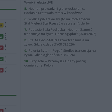
Wynik i relacja LIVE
5.
Hetman prowadził i grał w osłabieniu.
Podlasie uratowało remis w końcówce
6.
Wielkie piłkarskie święto na Podkarpaciu.
1
Stal Mielec i Stal Rzeszów zagrają 44. derby
R
1
7.
Podlasie Biała Podlaska - Hetman Zamość
transmisja na żywo. Gdzie oglądać? (07.08.2026)
0
W
2
8.
Stal Mielec - Stal Rzeszów transmisja na
żywo. Gdzie oglądać? (08.08.2026)
6
P
4
9.
Polonia Bytom - Pogoń Siedlce transmisja na
żywo. Gdzie oglądać? (07.08.2026)
1
W
0
10.
Trzy gole w Przemyślu! Udany pościg
odmienionej Polonii
7
P
1
1
P