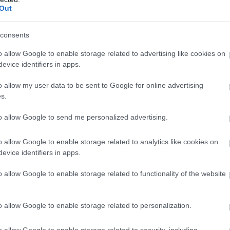
Out
M
PKT
Z
R
P
GOL
consents
10
27
9
0
1
39-1
o allow Google to enable storage related to advertising like cookies on
10
22
7
1
2
22-1
evice identifiers in apps.
10
20
6
2
2
19-1
o allow my user data to be sent to Google for online advertising
10
19
6
1
3
29-2
s.
10
18
5
3
2
14-1
to allow Google to send me personalized advertising.
10
12
3
3
4
12-1
10
11
3
2
5
13-1
o allow Google to enable storage related to analytics like cookies on
evice identifiers in apps.
10
10
3
1
6
12-1
10
9
2
3
5
9-2
o allow Google to enable storage related to functionality of the website
10
8
2
2
6
11-2
10
7
2
1
7
20-2
o allow Google to enable storage related to personalization.
wo
remis
porażka
o allow Google to enable storage related to security, including