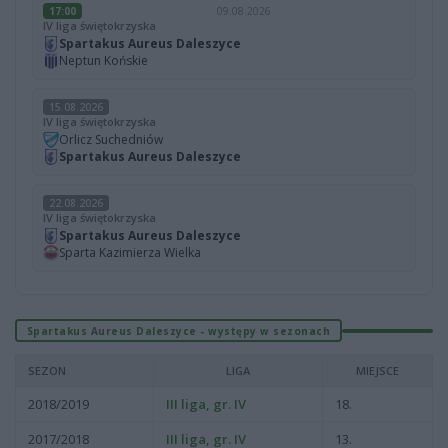
17:00
09.08.2026
IV liga świętokrzyska
Spartakus Aureus Daleszyce
Neptun Końskie
15.08.2026
IV liga świętokrzyska
Orlicz Suchedniów
Spartakus Aureus Daleszyce
22.08.2026
IV liga świętokrzyska
Spartakus Aureus Daleszyce
Sparta Kazimierza Wielka
Spartakus Aureus Daleszyce - występy w sezonach
SEZON
LIGA
MIEJSCE
2018/2019
III liga, gr. IV
18.
2017/2018
III liga, gr. IV
13.