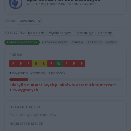
IV LIGA ŚWIĘTOKRZYSKA · SEZON 2026/2027
SEZON
ZOBACZ TEŻ:
Mecze dziś
Wyniki na żywo
Transmisje
Transfery
POPRZEDNIE SEZONY
OSTATNIE MECZE
TABELA
STRZELCY
NEWSY
FORMA
P
P
P
R
R
P
W
P
P
P
1
wygrana ·
2
remisy ·
7
porażek
Zdobyli 5 z 30 możliwych punktów w ostatnich 10 meczach ·
10% wygranych
OSTATNIE MECZE
Brak rozegranych meczów.
NAJBLIŻSZE MECZE