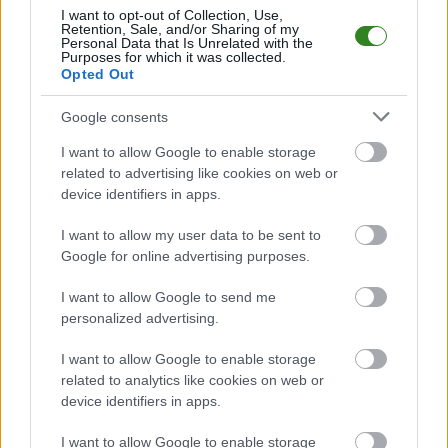
I want to opt-out of Collection, Use,
Retention, Sale, and/or Sharing of my
Personal Data that Is Unrelated with the
Purposes for which it was collected.
Opted Out
Spartakus Aureus Daleszyce - powiązane newsy
Google consents
Wólczanka Wólka
Pełkińska tylko
I want to allow Google to enable storage
related to advertising like cookies on web or
zremisowała w
device identifiers in apps.
Daleszycach
I want to allow my user data to be sent to
2018-04-18 20:31
Google for online advertising purposes.
Zaległy mecz 3 ligi gr. IV Spartakus Daleszyce - Wólczanka
Wólka Pełkińska zakończył się bezbramkowym remisem. &nbsp;
I want to allow Google to send me
Podopieczni Grzegorza Sitka do Daleszyc pojechali po wygraną,
personalized advertising.
ale nie udałom im się w pełni zrehabilitować za ostatnią porażkę
u siebie z Chełmianką Chełm. &n...
I want to allow Google to enable storage
related to analytics like cookies on web or
Czytaj więcej
device identifiers in apps.
I want to allow Google to enable storage