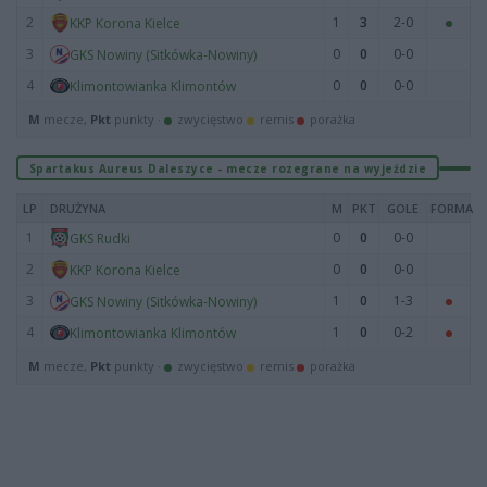
2
1
3
2-0
KKP Korona Kielce
3
0
0
0-0
GKS Nowiny (Sitkówka-Nowiny)
4
0
0
0-0
Klimontowianka Klimontów
M
mecze,
Pkt
punkty ·
zwycięstwo
remis
porażka
Spartakus Aureus Daleszyce - mecze rozegrane na wyjeździe
LP
DRUŻYNA
M
PKT
GOLE
FORMA
1
0
0
0-0
GKS Rudki
2
0
0
0-0
KKP Korona Kielce
3
1
0
1-3
GKS Nowiny (Sitkówka-Nowiny)
4
1
0
0-2
Klimontowianka Klimontów
M
mecze,
Pkt
punkty ·
zwycięstwo
remis
porażka