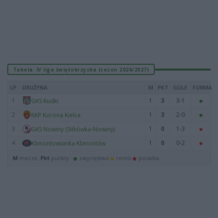
Tabela: IV liga świętokrzyska (sezon 2026/2027)
LP
DRUŻYNA
M
PKT
GOLE
FORMA
1
1
3
3-1
GKS Rudki
2
1
3
2-0
KKP Korona Kielce
3
1
0
1-3
GKS Nowiny (Sitkówka-Nowiny)
4
1
0
0-2
Klimontowianka Klimontów
M
mecze,
Pkt
punkty ·
zwycięstwo
remis
porażka