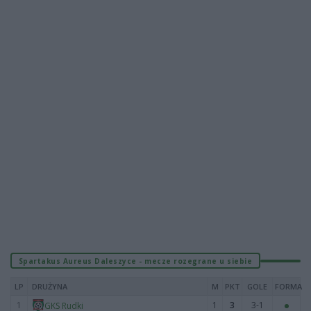
Spartakus Aureus Daleszyce - mecze rozegrane u siebie
LP
DRUŻYNA
M
PKT
GOLE
FORMA
1
1
3
3-1
GKS Rudki