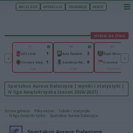
MECZE DZIŚ
WYNIKI LIVE
TRANSMISJE
NEWSY
WYNIKI NA ŻYWO
U
51'
50'
HT
5
1
2
0
Legia II Warszawa
ŁKS Łódź
Avia Świdnik
Śląsk Wrocław
‹
›
0
1
0
0
n
Chrobry Głogów
Sandecja Nowy Sącz
Cracovia
I liga
II liga
Ekstraklasa
Spartakus Aureus Daleszyce | wyniki i statystyki |
IV liga świętokrzyska (sezon 2026/2027)
Strona główna
Piłka nożna
Tabele / statystyki
IV liga świętokrzyska
Spartakus Aureus Daleszyce
Spartakus Aureus Daleszyce