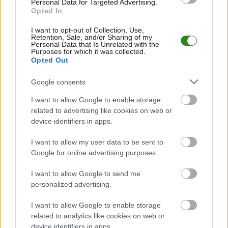
Personal Data for Targeted Advertising.
Mielec. Gospodarze zwyciężyli 7-6. &nbsp;
Opted In
[url:http://podkarpacielive.tv/konferencja-po-meczu-2-ligi-futsalu-
spar-lancut-stal-mielec-wideo/]...
I want to opt-out of Collection, Use,
Retention, Sale, and/or Sharing of my
Personal Data that Is Unrelated with the
Czytaj więcej
Purposes for which it was collected.
Opted Out
Rusza 2 liga
Google consents
futsalu. 6 drużyn w
I want to allow Google to enable storage
podkarpackiej
related to advertising like cookies on web or
device identifiers in apps.
grupie
[TERMINARZ]
I want to allow my user data to be sent to
Google for online advertising purposes.
2016-11-12 12:30
Już w niedzielę startują rozgrywki 2 ligi futsalu w sezonie
I want to allow Google to send me
2016/2017. W&nbsp;podkarpackiej grupie wystąpi 6 drużyn.
personalized advertising.
Zobaczcie pełny terminarz. &nbsp; Pierwsze mecze 2 ligi futsalu
rozegrane zostaną juz w ten weekend. W&nbsp;pierwszych
I want to allow Google to enable storage
spotkniach Góral Tryńcza podejmować będzie Futsal Z...
related to analytics like cookies on web or
device identifiers in apps.