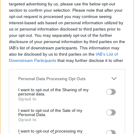
5
4
6
17-37
Futsal Team Zarzecze
targeted advertising by us, please use the below opt-out
6
3
1
14-23
Futsal Team Przeworsk
section to confirm your selection. Please note that after your
opt-out request is processed you may continue seeing
M
mecze,
Pkt
punkty ·
zwycięstwo
remis
porażka
interest-based ads based on personal information utilized by
us or personal information disclosed to third parties prior to
Klub Futsalu Stal Mielec - strzelcy bramek
your opt-out. You may separately opt-out of the further
disclosure of your personal information by third parties on the
LP.
PIŁKARZ
BRAMKI
IAB’s list of downstream participants. This information may
Brak statystyk
also be disclosed by us to third parties on the
IAB’s List of
Downstream Participants
that may further disclose it to other
third parties.
Klub Futsalu Stal Mielec - powiązane newsy
Please note that this website/app uses one or more Google
Personal Data Processing Opt Outs
Konferencja po
services and may gather and store information including but
not limited to your visit or usage behaviour. You may click to
I want to opt-out of the Sharing of my
meczu 2 ligi
personal data.
grant or deny consent to Google and its third-party tags to
futsalu SPAR
Opted In
use your data for below specified purposes in below Google
Łańcut - Stal
consent section.
I want to opt-out of the Sale of my
Personal Data.
Mielec [WIDEO]
Opted In
2016-11-21 18:56
I want to opt-out of processing my
Konferencja prasowa po meczu 2 ligi futsalu SPAR Łańcut - Stal