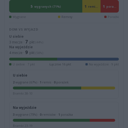
5
1
1
remis (14%)
porażka (15%)
wygranych (71%)
Wygrane
Remisy
Porażki
DOM VS WYJAZD
U siebie
7
3 mecze ·
pkt
(44%)
Na wyjeździe
9
4 mecze ·
pkt
(56%)
U siebie · 7 pkt
Łącznie 16 pkt
Na wyjeździe · 9 pkt
U siebie
2
wygrane (67%) ·
1
remis ·
0
porażek
Bramki 38-10
Na wyjeździe
3
wygrane (75%) ·
0
remisów ·
1
porażka
Bramki 23-19