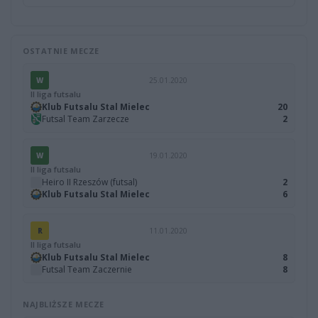
OSTATNIE MECZE
W
25.01.2020
II liga futsalu
Klub Futsalu Stal Mielec
20
Futsal Team Zarzecze
2
W
19.01.2020
II liga futsalu
Heiro II Rzeszów (futsal)
2
Klub Futsalu Stal Mielec
6
R
11.01.2020
II liga futsalu
Klub Futsalu Stal Mielec
8
Futsal Team Zaczernie
8
NAJBLIŻSZE MECZE