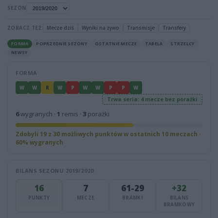
SEZON
ZOBACZ TEŻ:
Mecze dziś
Wyniki na żywo
Transmisje
Transfery
FORMA
POPRZEDNIE SEZONY
OSTATNIE MECZE
TABELA
STRZELCY
NEWSY
FORMA
W
W
R
W
P
W
W
P
P
W
Trwa seria: 4 mecze bez porażki
6
wygranych ·
1
remis ·
3
porażki
Zdobyli 19 z 30 możliwych punktów w ostatnich 10 meczach ·
60% wygranych
BILANS SEZONU 2019/2020
16
7
61-29
+32
PUNKTY
MECZE
BRAMKI
BILANS
BRAMKOWY