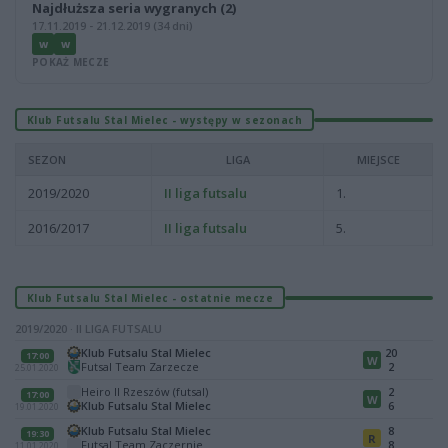
Najdłuższa seria wygranych (2)
17.11.2019 - 21.12.2019 (34 dni)
W
W
POKAŻ MECZE
Klub Futsalu Stal Mielec - występy w sezonach
SEZON
LIGA
MIEJSCE
2019/2020
II liga futsalu
1.
2016/2017
II liga futsalu
5.
Klub Futsalu Stal Mielec - ostatnie mecze
2019/2020 · II LIGA FUTSALU
Klub Futsalu Stal Mielec
20
17:00
W
Futsal Team Zarzecze
2
25.01.2020
Heiro II Rzeszów (futsal)
2
17:00
W
Klub Futsalu Stal Mielec
6
19.01.2020
Klub Futsalu Stal Mielec
8
19:30
R
Futsal Team Zaczernie
8
11.01.2020