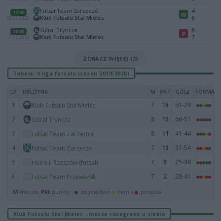
Futsal Team Zarzecze
4
17:00
W
Klub Futsalu Stal Mielec
5
05.01.2020
Góral Tryńcza
9
18:00
P
Klub Futsalu Stal Mielec
7
21.12.2019
ZOBACZ WIĘCEJ (2)
Tabela: II liga futsalu (sezon 2019/2020)
LP
DRUŻYNA
M
PKT
GOLE
FORMA
1
7
16
61-29
Klub Futsalu Stal Mielec
2
8
15
66-51
Góral Tryńcza
3
8
11
41-44
Futsal Team Zaczernie
4
7
10
37-54
Futsal Team Zarzecze
5
7
9
25-39
Heiro II Rzeszów (futsal)
6
7
2
28-41
Futsal Team Przeworsk
M
mecze,
Pkt
punkty ·
zwycięstwo
remis
porażka
Klub Futsalu Stal Mielec - mecze rozegrane u siebie