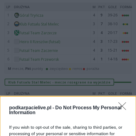
LP
DRUŻYNA
M
PKT
GOLE
FORMA
1
4
9
39-26
Góral Tryńcza
2
3
7
38-10
Klub Futsalu Stal Mielec
3
3
4
20-17
Futsal Team Zarzecze
4
4
3
17-23
Heiro II Rzeszów (futsal)
5
4
3
15-21
Futsal Team Zaczernie
6
4
1
14-18
Futsal Team Przeworsk
M
mecze,
Pkt
punkty ·
zwycięstwo
remis
porażka
Klub Futsalu Stal Mielec - mecze rozegrane na wyjeździe
LP
DRUŻYNA
M
PKT
GOLE
FORMA
1
4
9
23-19
Klub Futsalu Stal Mielec
podkarpacielive.pl -
Do Not Process My Personal
2
4
8
26-23
Futsal Team Zaczernie
Information
3
4
6
27-25
Góral Tryńcza
If you wish to opt-out of the sale, sharing to third parties, or
4
3
6
8-16
Heiro II Rzeszów (futsal)
processing of your personal or sensitive information for