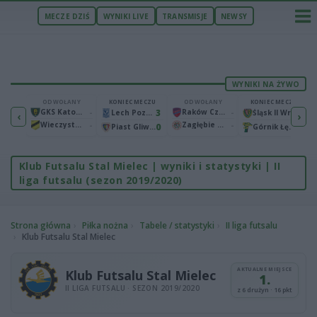
MECZE DZIŚ
WYNIKI LIVE
TRANSMISJE
NEWSY
WYNIKI NA ŻYWO
ECZU
ODWOŁANY
KONIEC MECZU
ODWOŁANY
KONIEC MECZU
1
GKS Katowice
-
3
Raków Częstochowa
-
2
Bruk-Bet Termalica Nieciecza
Lech Poznań
Śląsk II Wrocław
‹
›
Wieczysta Kraków
-
Zagłębie Lubin
-
2
0
0
Warta Poznań
Piast Gliwice
Górnik Łęczna
Klub Futsalu Stal Mielec | wyniki i statystyki | II
liga futsalu (sezon 2019/2020)
Strona główna
Piłka nożna
Tabele / statystyki
II liga futsalu
Klub Futsalu Stal Mielec
AKTUALNE MIEJSCE
Klub Futsalu Stal Mielec
1.
II LIGA FUTSALU · SEZON 2019/2020
z 6 drużyn · 16 pkt