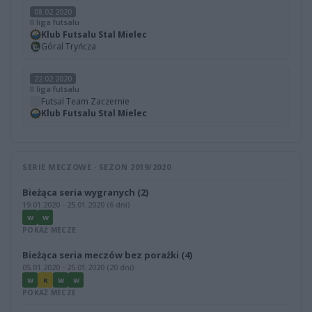
08.02.2020
II liga futsalu
Klub Futsalu Stal Mielec
Góral Tryńcza
22.02.2020
II liga futsalu
Futsal Team Zaczernie
Klub Futsalu Stal Mielec
SERIE MECZOWE · SEZON 2019/2020
Bieżąca seria wygranych (2)
19.01.2020 - 25.01.2020 (6 dni)
W
W
POKAŻ MECZE
Bieżąca seria meczów bez porażki (4)
05.01.2020 - 25.01.2020 (20 dni)
W
R
W
W
POKAŻ MECZE