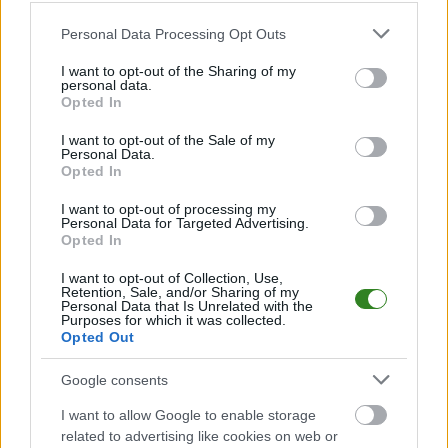
Please note that this website/app uses one or more Google
Personal Data Processing Opt Outs
services and may gather and store information including but
2026-07-09 12:47
Hitowy powrót do
not limited to your visit or usage behaviour. You may click to
I want to opt-out of the Sharing of my
personal data.
Błękitnych! „Bieniu”
grant or deny consent to Google and its third-party tags to
2026-07-09 13:08
Opted In
use your data for below specified purposes in below Google
znów zagra w
Szymon Dziadosz ma
consent section.
Ropczycach
nowy klub
I want to opt-out of the Sale of my
Personal Data.
Opted In
I want to opt-out of processing my
Personal Data for Targeted Advertising.
Opted In
2026-07-09 16:15
I want to opt-out of Collection, Use,
Obrońca pozostaje
Retention, Sale, and/or Sharing of my
na dłużej w Czarnych
Personal Data that Is Unrelated with the
Purposes for which it was collected.
Jasło
Opted Out
Google consents
KOMENTARZE
I want to allow Google to enable storage
Uwaga!
related to advertising like cookies on web or