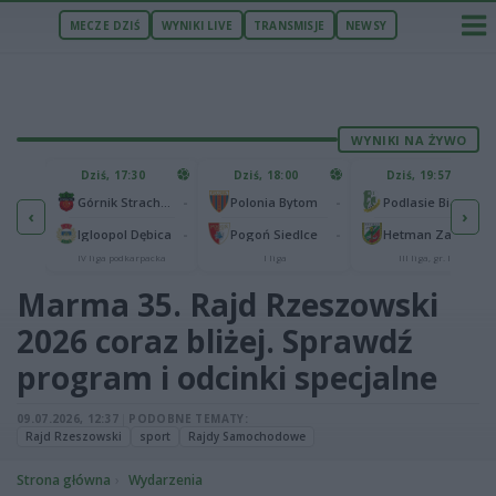
MECZE DZIŚ
WYNIKI LIVE
TRANSMISJE
NEWSY
WYNIKI NA ŻYWO
U
Dziś, 17:30
Dziś, 18:00
Dziś, 19:57
65
lonia Bydgoszcz
-
-
-
Górnik Strachocina
Polonia Bytom
Podlasie Biała Podlaska
‹
›
25
-
-
-
Igloopol Dębica
Pogoń Siedlce
Hetman Zamość
aliga
IV liga podkarpacka
I liga
III liga, gr. IV
Marma 35. Rajd Rzeszowski
2026 coraz bliżej. Sprawdź
program i odcinki specjalne
09.07.2026, 12:37
|
PODOBNE TEMATY:
Rajd Rzeszowski
sport
Rajdy Samochodowe
Strona główna
Wydarzenia