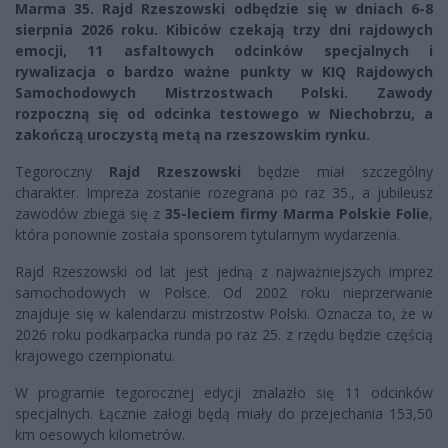
Marma 35. Rajd Rzeszowski odbędzie się w dniach 6-8
sierpnia 2026 roku. Kibiców czekają trzy dni rajdowych
emocji, 11 asfaltowych odcinków specjalnych i
rywalizacja o bardzo ważne punkty w KIQ Rajdowych
Samochodowych Mistrzostwach Polski. Zawody
rozpoczną się od odcinka testowego w Niechobrzu, a
zakończą uroczystą metą na rzeszowskim rynku.
Tegoroczny
Rajd Rzeszowski
będzie miał szczególny
charakter. Impreza zostanie rozegrana po raz 35., a jubileusz
zawodów zbiega się z
35-leciem firmy Marma Polskie Folie
,
która ponownie została sponsorem tytularnym wydarzenia.
Rajd Rzeszowski od lat jest jedną z najważniejszych imprez
samochodowych w Polsce. Od 2002 roku nieprzerwanie
znajduje się w kalendarzu mistrzostw Polski. Oznacza to, że w
2026 roku podkarpacka runda po raz 25. z rzędu będzie częścią
krajowego czempionatu.
W programie tegorocznej edycji znalazło się 11 odcinków
specjalnych. Łącznie załogi będą miały do przejechania 153,50
km oesowych kilometrów.