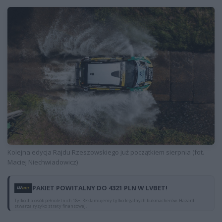
Kolejna edycja Rajdu Rzeszowskiego już początkiem sierpnia (fot.
Maciej Niechwiadowicz)
PAKIET POWITALNY DO 4321 PLN W LVBET!
Tylko dla osób pełnoletnich 18+. Reklamujemy tylko legalnych bukmacherów. Hazard
stwarza ryzyko straty finansowej.