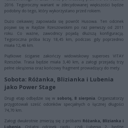
2016. Tegoroczny wariant w zdecydowanej większości będzie
podobny do tego, który wykorzystano przed rokiem.
Dużo ciekawiej zapowiada się powrót Husowa. Ten odcinek
pojawi się w Rajdzie Rzeszowskim po raz pierwszy od 2011
roku. Co ważne, zawodnicy pojadą dłuższą konfiguracją.
Tegoroczna próba liczy 18,45 km, podczas gdy poprzednio
miała 12,46 km.
Piątkowe ściganie zakończy widowiskowy superoes VITAY
Rzeszów. Trasa będzie miała 3,40 km, a załogi przejadą trzy
pełne okrążenia oraz końcowy fragment prowadzący do mety.
Sobota: Różanka, Blizianka i Lubenia
jako Power Stage
Drugi etap odbędzie się w
sobotę, 8 sierpnia
. Organizatorzy
przygotowali sześć odcinków specjalnych o łącznej długości
74,70 km.
Załogi dwukrotnie zmierzą się z próbami
Różanka, Blizianka i
Lubenia
. Ostatni odcinek rajdu, czyli Lubenia 2, będzie