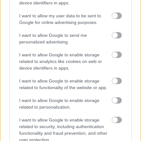
Teraz komentarze są domyślnie ukryte, aby poprawić
device identifiers in apps.
⚠
komfort korzystania z serwisu. Kliknij przycisk
„Zobacz komentarze”, aby je wyświetlić i dołączyć do
I want to allow my user data to be sent to
dyskusji.
Google for online advertising purposes.
I want to allow Google to send me
Zobacz komentarze
personalized advertising.
I want to allow Google to enable storage
related to analytics like cookies on web or
device identifiers in apps.
NASTĘPNY ARTYKUŁ
2026-07-09 12:47
I want to allow Google to enable storage
Hitowy powrót do Błękitnych! „Bieniu”
related to functionality of the website or app.
znów zagra w Ropczycach
I want to allow Google to enable storage
related to personalization.
Asseco Resovia
Developres Rzeszów
ITA TOOLS Stal Mielec
I want to allow Google to enable storage
|
|
|
Cellfast Wilki Krosno
Texom Stal Rzeszów
Stal Mielec
related to security, including authentication
|
|
|
functionality and fraud prevention, and other
Motor Lublin
Stal Rzeszów
Stal Stalowa Wola
Wisła Kraków
|
|
|
|
user protection.
Resovia
Wieczysta Kraków
Sandecja Nowy Sącz