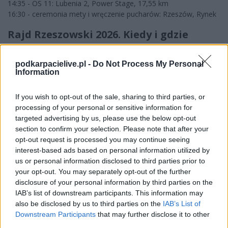
14:35 - OS 11: Lubenia 2, Power Stage, 17,55 km
16:30 - ceremonia mety i wręczenie pucharów: Rzeszów, Rynek
Rajd Rzeszowski 2026. Kiedy i gdzie
oglądać?
podkarpacielive.pl -
Do Not Process My Personal
Marma 35. Rajd Rzeszowski
potrwa od czwartku 6 sierpnia do
Information
soboty 8 sierpnia. Kibice będą mogli zobaczyć samochody
rajdowe m.in. w Niechobrzu, Chmielniku, Husowie, Różance,
If you wish to opt-out of the sale, sharing to third parties, or
Bliziance, Lubeni oraz na ulicznym superoesie w Rzeszowie.
processing of your personal or sensitive information for
targeted advertising by us, please use the below opt-out
Największe zainteresowanie tradycyjnie powinny wzbudzić
section to confirm your selection. Please note that after your
piątkowy odcinek VITAY Rzeszów oraz sobotni finał z Power
opt-out request is processed you may continue seeing
Stage na Lubeni. Cały rajd zakończy się na rzeszowskim rynku,
interest-based ads based on personal information utilized by
gdzie zaplanowano ceremonię mety i dekorację najlepszych
us or personal information disclosed to third parties prior to
załóg.
your opt-out. You may separately opt-out of the further
(fot. Maciej Niechwiadowicz)
disclosure of your personal information by third parties on the
IAB’s list of downstream participants. This information may
also be disclosed by us to third parties on the
IAB’s List of
CZYTAJ TAKŻE
Downstream Participants
that may further disclose it to other
third parties.