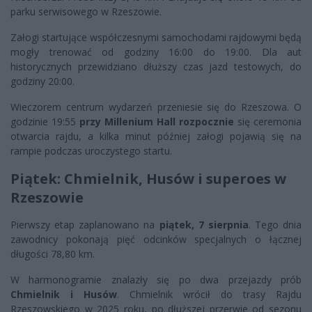
parku serwisowego w Rzeszowie.
Załogi startujące współczesnymi samochodami rajdowymi będą
mogły trenować od godziny 16:00 do 19:00. Dla aut
historycznych przewidziano dłuższy czas jazd testowych, do
godziny 20:00.
Wieczorem centrum wydarzeń przeniesie się do Rzeszowa. O
godzinie 19:55
przy
Millenium Hall rozpocznie
się ceremonia
otwarcia rajdu, a kilka minut później załogi pojawią się na
rampie podczas uroczystego startu.
Piątek: Chmielnik, Husów i superoes w
Rzeszowie
Pierwszy etap zaplanowano na
piątek, 7 sierpnia
. Tego dnia
zawodnicy pokonają pięć odcinków specjalnych o łącznej
długości 78,80 km.
W harmonogramie znalazły się po dwa przejazdy prób
Chmielnik i Husów
. Chmielnik wrócił do trasy Rajdu
Rzeszowskiego w 2025 roku, po dłuższej przerwie od sezonu