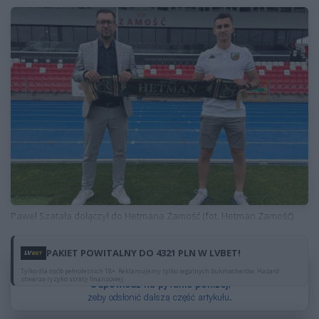
Paweł Szatała dołączył do Hetmana Zamość (fot. Hetman Zamość)
PAKIET POWITALNY DO 4321 PLN W LVBET!
Dzięki reklamom możesz czytać za darmo.
Tylko dla osób pełnoletnich 18+. Reklamujemy tylko legalnych bukmacherów. Hazard
stwarza ryzyko straty finansowej.
Odpowiedz na pytanie poniżej
,
żeby odsłonić dalszą część artykułu.