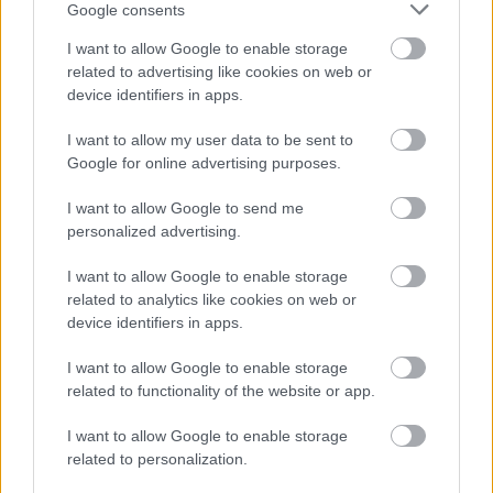
Google consents
I want to allow Google to enable storage
Więcej o lidze:
III liga, gr. IV
related to advertising like cookies on web or
device identifiers in apps.
CZYTAJ TAKŻE
I want to allow my user data to be sent to
Google for online advertising purposes.
I want to allow Google to send me
2026-08-05 20:40
personalized advertising.
Polonia Przemyśl
2026-08-05 20:27
zbroi się na sezon
Jhonier Villamoro
I want to allow Google to enable storage
2026/2027. Cztery
Becerra nowym
related to analytics like cookies on web or
transfery i trzy
zawodnikiem Ekoball
device identifiers in apps.
ważne decyzje
Stali Sanok
I want to allow Google to enable storage
related to functionality of the website or app.
2026-08-02 12:24
I want to allow Google to enable storage
Wisłoka Dębica
related to personalization.
zamknęła kadrę.