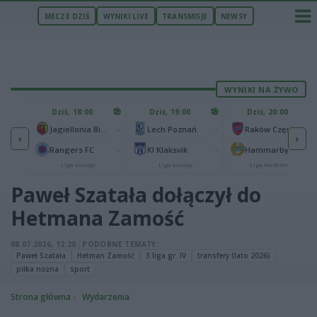
MECZE DZIŚ
WYNIKI LIVE
TRANSMISJE
NEWSY
WYNIKI NA ŻYWO
U
Dziś, 18:00
Dziś, 19:00
Dziś, 20:00
1
Ferencvaros Budapeszt
-
-
-
Jagiellonia Białystok
Lech Poznań
Raków Częstochowa
‹
›
0
ze
-
-
-
Rangers FC
KI Klaksvik
Hammarby IF
Liga Europy
Liga Europy
Liga Konferencji
Paweł Szatała dołączył do
Hetmana Zamość
08.07.2026, 12:20
|
PODOBNE TEMATY:
Paweł Szatała
Hetman Zamość
3 liga gr. IV
transfery (lato 2026)
piłka nożna
sport
Strona główna
Wydarzenia