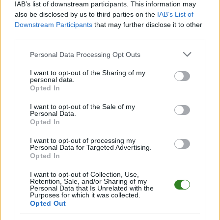
Paweł Szatała ponownie w Hetmanie
IAB’s list of downstream participants. This information may
Zamość
also be disclosed by us to third parties on the
IAB’s List of
Downstream Participants
that may further disclose it to other
Ostatni raz w barwach
Hetmana Zatomość
występował w
third parties.
sezonie 2020/2021. Wówczas rozegrał dla zamojskiej drużyny
Please note that this website/app uses one or more Google
27 spotkań.
Personal Data Processing Opt Outs
services and may gather and store information including but
not limited to your visit or usage behaviour. You may click to
I want to opt-out of the Sharing of my
Po odejściu z Hetmana prawy obrońca kontynuował karierę
personal data.
grant or deny consent to Google and its third-party tags to
między innymi w
Roztoczu Szczebrzeszyn, Huczwie
Opted In
use your data for below specified purposes in below Google
Tyszowce,
rezerwach
Górnika Łęczna
oraz
Orlętach Radzyń
consent section.
Podlaski.
Grał także na trzecioligowym poziomie w
Podlasiu
I want to opt-out of the Sale of my
Personal Data.
Biała Podlaska, Olimpii Zambrów
i
Świdniczance
. Łącznie na
Opted In
boiskach III ligi Szatała uzbierał 93 występy.
I want to opt-out of processing my
– Cieszę się, że po paru latach wracam do klubu, w którym się
Personal Data for Targeted Advertising.
Opted In
wychowałem. Wiem, co to znaczy grać dla takiego klubu jak
Hetman Zamość. Dziękuję za zaufanie sztabowi oraz
I want to opt-out of Collection, Use,
zarządowi. Dam z siebie wszystko, aby jak najlepiej pomóc
Retention, Sale, and/or Sharing of my
drużynie w osiąganiu jak najlepszych wyników. Do zobaczenia
Personal Data that Is Unrelated with the
Purposes for which it was collected.
na stadionie
– powiedział
Paweł Szatała
cytowany na stronie
Opted Out
klubu.