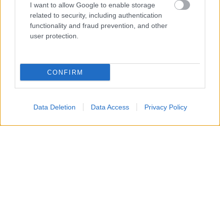
Wiktor Buszek
I want to allow Google to enable storage
ostatnim transferem
related to security, including authentication
tego lata
functionality and fraud prevention, and other
user protection.
KOMENTARZE
CONFIRM
Uwaga!
Teraz komentarze są domyślnie ukryte, aby poprawić
⚠
komfort korzystania z serwisu. Kliknij przycisk
„Zobacz komentarze”, aby je wyświetlić i dołączyć do
Data Deletion
Data Access
Privacy Policy
dyskusji.
Zobacz komentarze
NASTĘPNY ARTYKUŁ
2026-07-08 12:40
Transfer definitywny wychowanka