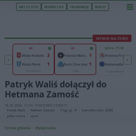
MECZE DZIŚ
WYNIKI LIVE
TRANSMISJE
NEWSY
WYNIKI NA ŻYWO
U
Jutro, 11:00
83'
83'
1
2
1
Podlasie Biała Podlaska
-
Wisła Kraków
Polonia Warszawa
Polonia Przemyśl
‹
›
1
1
1
Hetman Zamość
-
Wisła Płock
Ruch Chorzów
Radomyślanka Radomyśl Wielki
Ekstraklasa
I liga
IV liga podkarpacka
Patryk Waliś dołączył do
Hetmana Zamość
18.06.2026, 12:34
|
PODOBNE TEMATY:
Patryk Waliś
Hetman Zamość
3 liga gr. IV
transfery (lato 2026)
piłka nożna
sport
Strona główna
Wydarzenia