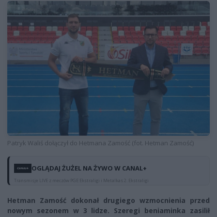
Patryk Waliś dołączył do Hetmana Zamość (fot. Hetman Zamość)
OGLĄDAJ ŻUŻEL NA ŻYWO W CANAL+
Transmisje LIVE z meczów PGE Ekstraligi i Metalkas 2. Ekstraligi
Hetman Zamość dokonał drugiego wzmocnienia przed
nowym sezonem w 3 lidze. Szeregi beniaminka zasilił