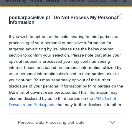
Piłkarskiej Piotra Reissa.
W sezonie 2020/2021 trafił do
rezerw
Lecha Poznań,
a już kilka miesięcy później został
włączony do kadry pierwszego zespołu. W swojej karierze
podkarpacielive.pl -
Do Not Process My Personal
reprezentował również barwy
Odry Opole, KKS-u Kalisz
oraz
Information
Wisły Puławy.
Na swoim koncie ma także występ w
młodzieżowej reprezentacji Polski do lat 20
If you wish to opt-out of the sale, sharing to third parties, or
processing of your personal or sensitive information for
Więcej o lidze:
III liga, gr. IV
targeted advertising by us, please use the below opt-out
section to confirm your selection. Please note that after your
CZYTAJ TAKŻE
opt-out request is processed you may continue seeing
interest-based ads based on personal information utilized by
us or personal information disclosed to third parties prior to
your opt-out. You may separately opt-out of the further
2026-08-07 00:48
disclosure of your personal information by third parties on the
Derby w Dębicy.
2026-08-06 23:51
IAB’s list of downstream participants. This information may
Lubaczowianie
Doświadczony
also be disclosed by us to third parties on the
IAB’s List of
podejmą beniaminka
zawodnik do wzięcia.
Downstream Participants
that may further disclose it to other
[ZAPOWIEDŹ 2.
Michał Kitliński
third parties.
KOLEJKI]
rozstał się z Sokołem
Please note that this website/app uses one or more Google
Personal Data Processing Opt Outs
services and may gather and store information including but