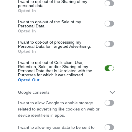
not limited to your visit or usage behaviour. You may click to
I want to opt-out of the Sharing of my
personal data.
grant or deny consent to Google and its third-party tags to
Opted In
use your data for below specified purposes in below Google
2026-08-03 18:30
consent section.
I want to opt-out of the Sale of my
Młody golkiper
Personal Data.
dołączył do Pogoni-
Opted In
Sokoła Lubaczów
I want to opt-out of processing my
Personal Data for Targeted Advertising.
Opted In
KOMENTARZE
I want to opt-out of Collection, Use,
Retention, Sale, and/or Sharing of my
Uwaga!
Personal Data that Is Unrelated with the
Purposes for which it was collected.
Teraz komentarze są domyślnie ukryte, aby poprawić
⚠
Opted Out
komfort korzystania z serwisu. Kliknij przycisk
„Zobacz komentarze”, aby je wyświetlić i dołączyć do
Google consents
dyskusji.
I want to allow Google to enable storage
related to advertising like cookies on web or
Zobacz komentarze
device identifiers in apps.
I want to allow my user data to be sent to