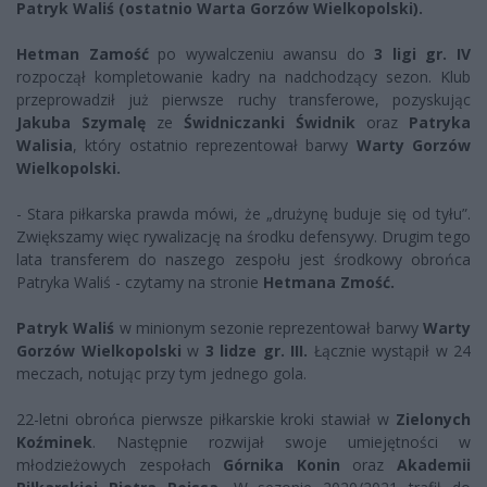
Patryk Waliś (ostatnio Warta Gorzów Wielkopolski).
Hetman Zamość
po wywalczeniu awansu do
3 ligi gr. IV
rozpoczął kompletowanie kadry na nadchodzący sezon. Klub
przeprowadził już pierwsze ruchy transferowe, pozyskując
Jakuba Szymalę
ze
Świdniczanki Świdnik
oraz
Patryka
Walisia
, który ostatnio reprezentował barwy
Warty Gorzów
Wielkopolski.
- Stara piłkarska prawda mówi, że „drużynę buduje się od tyłu”.
Zwiększamy więc rywalizację na środku defensywy. Drugim tego
lata transferem do naszego zespołu jest środkowy obrońca
Patryka Waliś - czytamy na stronie
Hetmana Zmość.
Patryk Waliś
w minionym sezonie reprezentował barwy
Warty
Gorzów Wielkopolski
w
3 lidze gr. III.
Łącznie wystąpił w 24
meczach, notując przy tym jednego gola.
22-letni obrońca pierwsze piłkarskie kroki stawiał w
Zielonych
Koźminek
. Następnie rozwijał swoje umiejętności w
młodzieżowych zespołach
Górnika Konin
oraz
Akademii