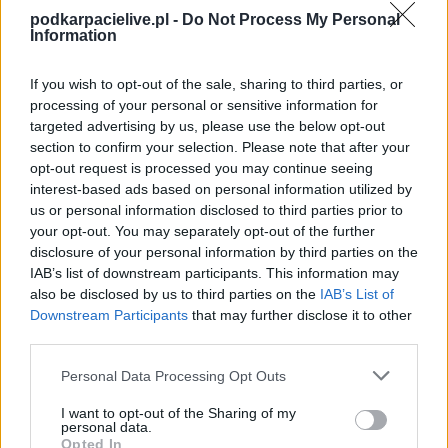
podkarpacielive.pl -
Do Not Process My Personal
Information
If you wish to opt-out of the sale, sharing to third parties, or
processing of your personal or sensitive information for
targeted advertising by us, please use the below opt-out
section to confirm your selection. Please note that after your
opt-out request is processed you may continue seeing
interest-based ads based on personal information utilized by
us or personal information disclosed to third parties prior to
Więcej o lidze:
IV liga podkarpacka
your opt-out. You may separately opt-out of the further
disclosure of your personal information by third parties on the
CZYTAJ TAKŻE
IAB’s list of downstream participants. This information may
also be disclosed by us to third parties on the
IAB’s List of
2026-08-07 17:16
Downstream Participants
that may further disclose it to other
Polonia Przemyśl
third parties.
ma nowego
Please note that this website/app uses one or more Google
napastnika.
Personal Data Processing Opt Outs
2025-06-09 12:13
services and may gather and store information including but
Pierwszy transfer
Sebastian Kuźniar
not limited to your visit or usage behaviour. You may click to
I want to opt-out of the Sharing of my
Stali Mielec w
dołącza z
personal data.
grant or deny consent to Google and its third-party tags to
letnim okienku
Błażowianki
Opted In