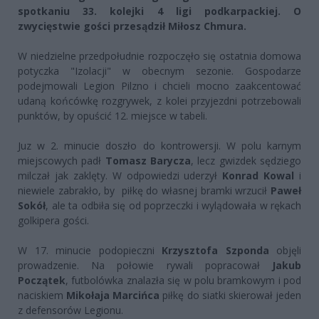
spotkaniu 33. kolejki 4 ligi podkarpackiej. O
zwycięstwie gości przesądził Miłosz Chmura.
W niedzielne przedpołudnie rozpoczęło się ostatnia domowa
potyczka "Izolacji" w obecnym sezonie. Gospodarze
podejmowali Legion Pilzno i chcieli mocno zaakcentować
udaną końcówkę rozgrywek, z kolei przyjezdni potrzebowali
punktów, by opuścić 12. miejsce w tabeli.
Juz w 2. minucie doszło do kontrowersji. W polu karnym
miejscowych padł
Tomasz Barycza
, lecz gwizdek sędziego
milczał jak zaklęty. W odpowiedzi uderzył
Konrad Kowal
i
niewiele zabrakło, by piłkę do własnej bramki wrzucił
Paweł
Sokół
, ale ta odbiła się od poprzeczki i wylądowała w rękach
golkipera gości.
W 17. minucie podopieczni
Krzysztofa Szponda
objęli
prowadzenie. Na połowie rywali popracował
Jakub
Początek
, futbolówka znalazła się w polu bramkowym i pod
naciskiem
Mikołaja Marcińca
piłkę do siatki skierował jeden
z defensorów Legionu.