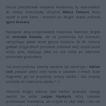
Goście potrzebowali niespełna kwadransa, by doprowadzić
do remisu. Futbolówkę otrzymał
Miłosz Chmura
, który
wpadł w pole karne i strzałem po długim słupku pokonał
Igora Wanata
.
Następnie akcję przeprowadzili miejscowi. Marciniec dograł
do
Konrada Kowala
, ale na posterunku był bramkarz
zatrzymując płaski strzał gracza Izolatora. W 38. minucie
golkiper przyjezdnych ponownie uratował swój zespół przed
utratą gola, wybijając piłkę na rzut rożny po uderzeniu
pomocnika gospodarzy.
Tuż przed przerwą zawody wyraźnie się zaostrzyły i
Adrian
Cich
pokazał cztery żółte kartki w zaledwie 5 minut. Stałe
fragmenty gry nie przyniosły zmiany wyniku i oba zespoły
schodziły do szatni przy wyniku 1-1.
Otwarcie drugiej odsłony było bardzo spokojne. Uwagę
zwrócił na siebie
Lucjan Frydrych
, który usiłował
przelobować bramkarza, ale uczynił to zbyt lekko i ten nie