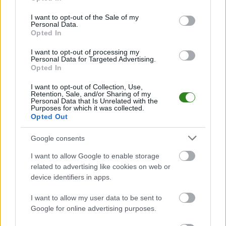
use your data for below specified purposes in below Google
consent section.
I want to opt-out of the Sale of my
Personal Data.
Opted In
I want to opt-out of processing my
Personal Data for Targeted Advertising.
2026-08-07 15:54
Opted In
WYNIKI: piątkowe
mecze (od
I want to opt-out of Collection, Use,
Ekstraklasy do 4 ligi)
Retention, Sale, and/or Sharing of my
Personal Data that Is Unrelated with the
Purposes for which it was collected.
Opted Out
KOMENTARZE
Google consents
Uwaga!
I want to allow Google to enable storage
Teraz komentarze są domyślnie ukryte, aby
⚠
related to advertising like cookies on web or
poprawić komfort korzystania z serwisu. Kliknij
device identifiers in apps.
przycisk „Zobacz komentarze”, aby je wyświetlić i
dołączyć do dyskusji.
I want to allow my user data to be sent to
Google for online advertising purposes.
Zobacz komentarze