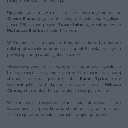
miał problemów z interwencją.
Upłynęła godzina gry i na listę strzelców mógł się wpisać
Oliwier Blama
, jego strzał z lewego skrzydła złapał golkiper
gości. 120 sekund później
Paweł Sokół
wybronił uderzenie
Mateusza Bieńka
z okolic 10 metra.
W 65. minucie piłka znalazła drogę do siatki po tym gdy do
odbitej futbolówki od poprzeczki dopadł Bieniek, lecz był na
pozycji spalonej i arbiter gola nie uznał.
Miejscowi przeważali i częściej gościli na połowie rywali, ale
to "Legioniści" cieszyli się z gola w 77. minucie. Na prawej
stronie z obrońcą poradził sobie
Kamil Tyrka
, który
wystawił piłkę do będącego na czystej pozycji
Miłosza
Chmury
i ten zdobył drugą bramkę dla swojego zespołu.
W końcówce miejscowi starali się doprowadzić do
wyrównania, ale poza kilkoma strzałami z dystansu, ekipa z
Pilzna mądrze się broniła i zgarnęła komplet punktów.