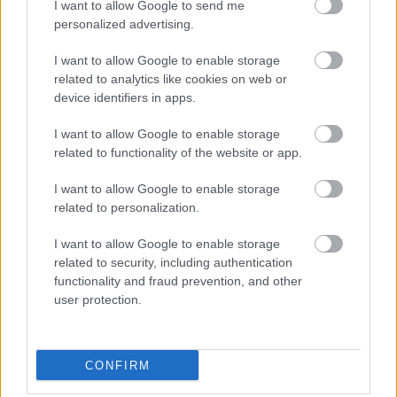
I want to allow Google to send me
personalized advertising.
I want to allow Google to enable storage
NASTĘPNY ARTYKUŁ
related to analytics like cookies on web or
2025-06-08 13:35
device identifiers in apps.
Piotr Kołc: Nie powinniśmy dawać
zgody, żeby w piłce działy się takie
I want to allow Google to enable storage
rzeczy
related to functionality of the website or app.
I want to allow Google to enable storage
related to personalization.
Asseco Resovia
Developres Rzeszów
|
|
ITA TOOLS Stal Mielec
Cellfast Wilki Krosno
|
|
I want to allow Google to enable storage
Texom Stal Rzeszów
Stal Mielec
Motor Lublin
|
|
|
related to security, including authentication
Stal Rzeszów
Stal Stalowa Wola
Wisła Kraków
Resovia
|
|
|
|
functionality and fraud prevention, and other
Wieczysta Kraków
Sandecja Nowy Sącz
Siarka Tarnobrzeg
|
|
|
user protection.
Wisłoka Dębica
4 liga podkarpacka
JKS Jarosław
|
|
|
Karpaty Krosno
CONFIRM
Mecze dziś
Wyniki LIVE
Transmisje
O nas
Kontakt
|
|
|
|
|
Polityka prywatności
pehasports.com
| Polecamy:
|