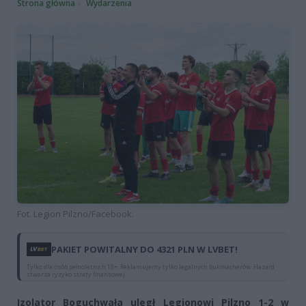
Strona główna
Wydarzenia
Fot. Legion Pilzno/Facebook.
PAKIET POWITALNY DO 4321 PLN W LVBET!
Tylko dla osób pełnoletnich 18+. Reklamujemy tylko legalnych bukmacherów. Hazard
stwarza ryzyko straty finansowej.
Izolator Boguchwała uległ Legionowi Pilzno 1-2 w