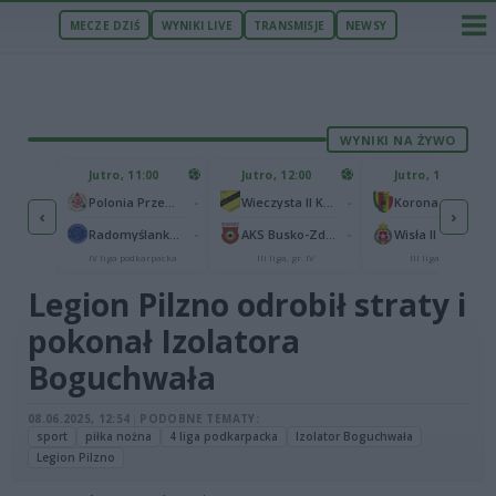
MECZE DZIŚ
WYNIKI LIVE
TRANSMISJE
NEWSY
WYNIKI NA ŻYWO
ZU
Jutro, 11:00
Jutro, 12:00
Jutro, 12:00
1
Polonia Warszawa
-
-
Polonia Przemyśl
Wieczysta II Kraków
Korona II Kielce
‹
›
1
rzów
-
-
Radomyślanka Radomyśl Wielki
AKS Busko-Zdrój
Wisła II Kraków
IV liga podkarpacka
III liga, gr. IV
III liga, gr. IV
Legion Pilzno odrobił straty i
pokonał Izolatora
Boguchwała
08.06.2025, 12:54
|
PODOBNE TEMATY:
sport
piłka nożna
4 liga podkarpacka
Izolator Boguchwała
Legion Pilzno