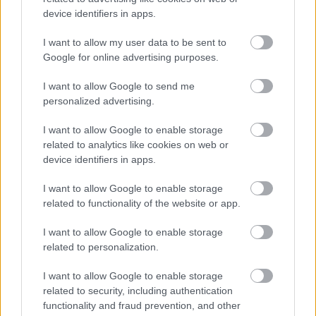
Wynik meczu Cracovia vs FK Pardubice
device identifiers in apps.
Po zakończeniu spotkania automatycznie publikujemy
oficjalny wynik
spotkania
, a także dane meczowe, jeśli są dostępne.
I want to allow my user data to be sent to
Google for online advertising purposes.
Informacje o składach i strzelcach
W miarę dostępności danych, publikujemy
składy wyjściowe,
I want to allow Google to send me
rezerwowych, zmiany oraz listę strzelców bramek
. Informacje te
personalized advertising.
aktualizujemy zależnie od poziomu ligi i dostępnych źródeł.
Śledź mecze swojej drużyny
I want to allow Google to enable storage
related to analytics like cookies on web or
Jeśli jesteś kibicem klubu Cracovia lub FK Pardubice - zaglądaj tutaj
device identifiers in apps.
częściej. Nasz serwis regularnie dostarcza informacje o
terminach
meczów, wynikach, transferach i newsach klubowych
.
I want to allow Google to enable storage
PodkarpacieLive.pl to największa baza
meczów lokalnych drużyn
related to functionality of the website or app.
piłkarskich
w województwie. Sprawdź nasze relacje, śledź ulubioną ligę i
bądź na bieżąco z wydarzeniami z boisk!
I want to allow Google to enable storage
related to personalization.
Asseco Resovia
Developres Rzeszów
ITA TOOLS Stal Mielec
I want to allow Google to enable storage
|
|
|
Cellfast Wilki Krosno
Texom Stal Rzeszów
Stal Mielec
related to security, including authentication
|
|
|
Motor Lublin
functionality and fraud prevention, and other
Stal Rzeszów
Stal Stalowa Wola
Wisła Kraków
|
|
|
|