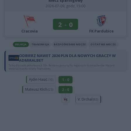
Mecz sparingowy
2026-07-09, godz. 15:00
2
-
0
Cracovia
FK Pardubice
RELACJA
TRANSMISJA
BEZPOŚREDNIE MECZE
OSTATNIE MECZE
ODBIERZ NAWET 2026 PLN DLA NOWYCH GRACZY W
ADMIRALBET
Tylko dla osób pełnoletnich 18+. Reklamujemy tylko legalnych bukmacherów. Hazard
stwarza ryzyko straty finansowej.
Ajdin Hasić
1 - 0
(10)
Mateusz Klich
2 - 0
(25)
V. Drchal
(83)