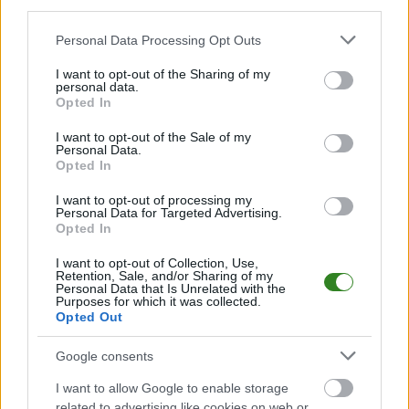
third parties.
Cracovia
1
16:00
W
TV
Please note that this website/app uses one or more Google
0
Sevilla FC
19.07.2026
Personal Data Processing Opt Outs
services and may gather and store information including but
Cracovia
2
15:00
W
TV
not limited to your visit or usage behaviour. You may click to
I want to opt-out of the Sharing of my
0
FK Pardubice
09.07.2026
personal data.
grant or deny consent to Google and its third-party tags to
Opted In
Cracovia
1
14:00
P
TV
use your data for below specified purposes in below Google
2
Pafos FC
03.07.2026
consent section.
I want to opt-out of the Sale of my
Personal Data.
FK PARDUBICE - OSTATNIE MECZE NA WYJEZDZIE
Opted In
2026/2027 · MECZE SPARINGOWE
I want to opt-out of processing my
Cracovia
2
15:00
Personal Data for Targeted Advertising.
P
TV
0
FK Pardubice
09.07.2026
Opted In
Mecz Cracovia - FK Pardubice (Mecze sparingowe)
I want to opt-out of Collection, Use,
Retention, Sale, and/or Sharing of my
Spotkanie pomiędzy
Cracovia i FK Pardubice
rozegrane zostanie w
Personal Data that Is Unrelated with the
ramach Mecze sparingowe (Mecz sparingowy).
Purposes for which it was collected.
Opted Out
Na stronie
PodkarpacieLive.pl
znajdziesz
wynik meczu, strzelców
bramek, kartki, składy, statystyki i informacje o przebiegu
Google consents
spotkania
. To kompletne źródło danych dla kibiców i pasjonatów
lokalnej piłki nożnej. Jeżeli aktualnie nie widzisz tutaj danych z pewnością
I want to allow Google to enable storage
pracujemy nad tym żeby je uzupełnić.
related to advertising like cookies on web or