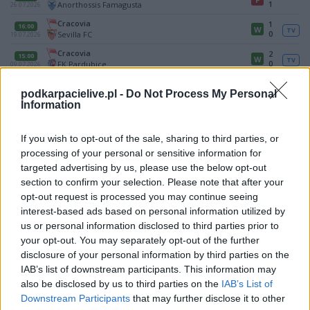
1
Anorthossis Famagusta
26.07.2026
Cracovia
1
16:00
W
TV
0
Sevilla FC
19.07.2026
Cracovia
2
15:00
W
TV
0
FK Pardubice
09.07.2026
podkarpacielive.pl -
Do Not Process My Personal
ZOBACZ WIĘCEJ (1)
Information
FK PARDUBICE - OSTATNIE MECZE
If you wish to opt-out of the sale, sharing to third parties, or
2026/2027 · MECZE SPARINGOWE
processing of your personal or sensitive information for
Cracovia
2
targeted advertising by us, please use the below opt-out
15:00
P
TV
0
FK Pardubice
09.07.2026
section to confirm your selection. Please note that after your
opt-out request is processed you may continue seeing
CRACOVIA - OSTATNIE MECZE U SIEBIE
interest-based ads based on personal information utilized by
us or personal information disclosed to third parties prior to
2026/2027 · EKSTRAKLASA
your opt-out. You may separately opt-out of the further
Cracovia
0
19:00
P
TV
disclosure of your personal information by third parties on the
2
Pogoń Szczecin
03.08.2026
IAB’s list of downstream participants. This information may
2026/2027 · MECZE SPARINGOWE
also be disclosed by us to third parties on the
IAB’s List of
Downstream Participants
Cracovia
that may further disclose it to other
0
17:00
P
1
Anorthossis Famagusta
26.07.2026