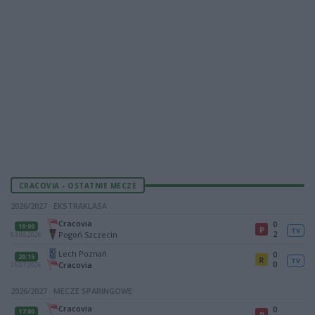
CRACOVIA - OSTATNIE MECZE
2026/2027 · EKSTRAKLASA
Cracovia
0
19:00
P
TV
2
Pogoń Szczecin
03.08.2026
Lech Poznań
0
20:15
R
TV
0
Cracovia
25.07.2026
2026/2027 · MECZE SPARINGOWE
Cracovia
0
17:00
P