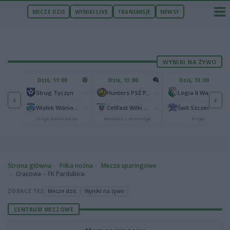
MECZE DZIŚ
WYNIKI LIVE
TRANSMISJE
NEWSY
WYNIKI NA ŻYWO
U
Dziś, 11:00
Dziś, 13:00
Dziś, 13:00
2
Podbeskidzie Bielsko-Biała
-
-
-
Strug Tyczyn
Hunters PSŻ Poznań
Legia II Warszawa
‹
›
2
sk
-
-
-
Wisłok Wiśniowa
Cellfast Wilki Krosno
Świt Szczecin
IV liga podkarpacka
Metalkas 2. Ekstraliga
II liga
Strona główna
Piłka nożna
Mecze sparingowe
Cracovia – FK Pardubice
ZOBACZ TEŻ
Mecze dziś
Wyniki na żywo
CENTRUM MECZOWE