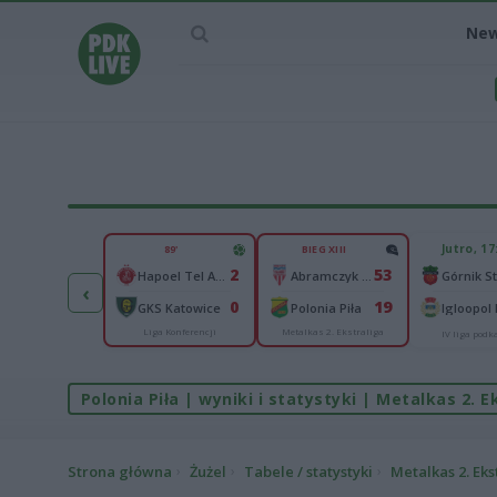
Ne
IEC MECZU
Jutro, 17
89'
BIEG XIII
0
2
53
Raków Częstochowa
Hapoel Tel Awiw
Abramczyk Polonia Bydgoszcz
‹
0
0
19
mmarby IF
GKS Katowice
Polonia Piła
Igloopol
Liga Konferencji
Metalkas 2. Ekstraliga
ga Konferencji
IV liga pod
Polonia Piła | wyniki i statystyki | Metalkas 2. E
Strona główna
Żużel
Tabele / statystyki
Metalkas 2. Eks