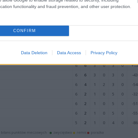
6
4
2
0
4
0
+5
cation functionality and fraud prevention, and other user protection.
6
4
2
0
4
0
+2
bilans punktów meczowych ·
zwycięstwo
remis
porażka
CONFIRM
M
PKT
Z
R
P
B
+/-
Data Deletion
Data Access
Privacy Policy
6
12
6
0
0
0
+85
6
6
3
0
3
0
+13
6
6
3
0
3
0
-43
6
4
1
2
3
0
-54
6
2
1
0
5
0
-32
6
2
1
0
5
0
-51
6
2
1
0
5
0
-55
5
2
1
0
4
0
-86
bilans punktów meczowych ·
zwycięstwo
remis
porażka