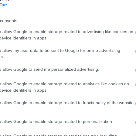
Out
12
13
5
0
7
3
+29
11
10
4
0
7
2
-10
consents
12
8
3
0
9
2
-53
o allow Google to enable storage related to advertising like cookies on
12
7
3
0
9
1
-46
evice identifiers in apps.
bilans punktów meczowych ·
zwycięstwo
remis
porażka
o allow my user data to be sent to Google for online advertising
s.
to allow Google to send me personalized advertising.
M
PKT
Z
R
P
B
+/-
5
10
5
0
0
0
+11
o allow Google to enable storage related to analytics like cookies on
6
10
5
0
1
0
+20
evice identifiers in apps.
6
9
4
1
1
0
+48
o allow Google to enable storage related to functionality of the website
6
8
4
0
2
0
+61
6
7
3
1
2
0
-8
o allow Google to enable storage related to personalization.
6
6
3
0
3
0
-23
o allow Google to enable storage related to security, including