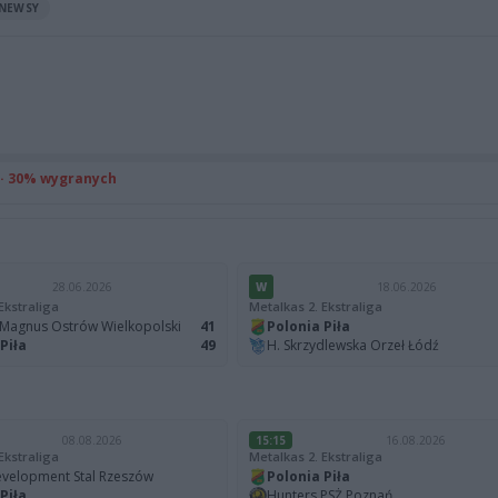
NEWSY
 · 30% wygranych
28.06.2026
W
18.06.2026
Ekstraliga
Metalkas 2. Ekstraliga
Magnus Ostrów Wielkopolski
41
Polonia Piła
Piła
49
H. Skrzydlewska Orzeł Łódź
08.08.2026
15:15
16.08.2026
Ekstraliga
Metalkas 2. Ekstraliga
velopment Stal Rzeszów
Polonia Piła
Piła
Hunters PSŻ Poznań