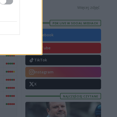
3 [ZDJĘCIA]
[OPRAWA, ZDJĘCIA]
Więcej zdjęć
PDK LIVE W SOCIAL MEDIACH
Facebook
FORMA
YouTube
TikTok
Instagram
X
NAJCZĘŚCIEJ CZYTANE