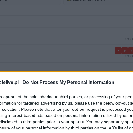
POKA
P
P
P
POKA
elive.pl -
Do Not Process My Personal Information
LIGA
MIEJSCE
ga
6.
to opt-out of the sale, sharing to third parties, or processing of your per
formation for targeted advertising by us, please use the below opt-out s
r selection. Please note that after your opt-out request is processed y
eing interest-based ads based on personal information utilized by us or
disclosed to third parties prior to your opt-out. You may separately opt-
losure of your personal information by third parties on the IAB’s list of