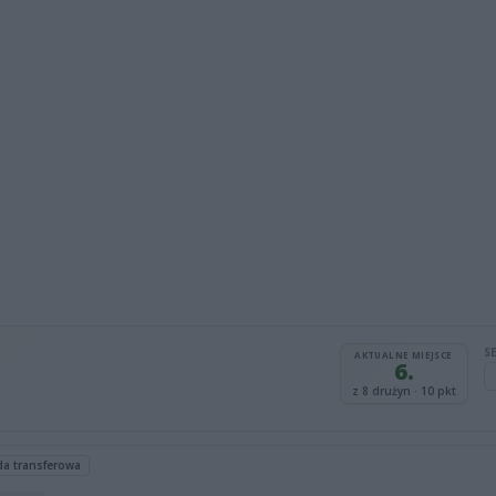
S
AKTUALNE MIEJSCE
6.
z 8 drużyn · 10 pkt
da transferowa