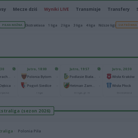
wsy
Mecze dziś
Wyniki LIVE
Transmisje
Transfery
PIŁKA NOŻNA
Ekstraklasa
1 liga
2 liga
3 liga
4 liga
Niższe ligi
SIATKÓWKA
:30
Jutro, 18:00
Jutro, 19:57
Jutro, 20:30
-
-
-
Górnik Strachocina
Polonia Bytom
Podlasie Biała Podlaska
Wisła Kraków
-
-
-
 Dębica
Pogoń Siedlce
Hetman Zamość
Wisła Płock
karpacka
I liga
III liga, gr. IV
Ekstraklasa
kstraliga (sezon 2026)
traliga
Polonia Piła