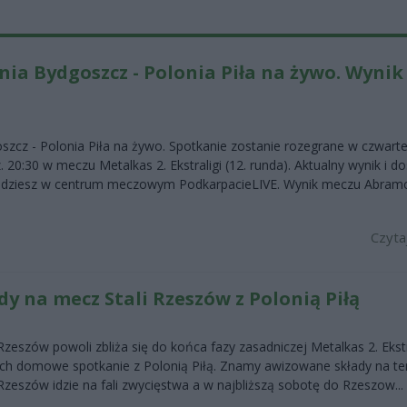
ia Bydgoszcz - Polonia Piła na żywo. Wynik 
zcz - Polonia Piła na żywo. Spotkanie zostanie rozegrane w czwarte
. 20:30 w meczu Metalkas 2. Ekstraligi (12. runda). Aktualny wynik i d
jdziesz w centrum meczowym PodkarpacieLIVE. Wynik meczu Abram
Czyta
y na mecz Stali Rzeszów z Polonią Piłą
eszów powoli zbliża się do końca fazy zasadniczej Metalkas 2. Ekstra
ich domowe spotkanie z Polonią Piłą. Znamy awizowane składy na te
zeszów idzie na fali zwycięstwa a w najbliższą sobotę do Rzeszow...