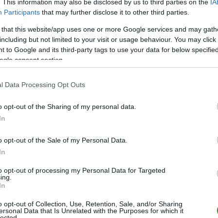
. This information may also be disclosed by us to third parties on the
IA
Participants
that may further disclose it to other third parties.
 that this website/app uses one or more Google services and may gath
including but not limited to your visit or usage behaviour. You may click 
 to Google and its third-party tags to use your data for below specifi
ogle consent section.
l Data Processing Opt Outs
o opt-out of the Sharing of my personal data.
In
ZOBACZ WIĘCEJ (6)
o opt-out of the Sale of my Personal Data.
In
M
PKT
Z
R
P
B
+/-
11
26
11
0
0
4
+20
to opt-out of processing my Personal Data for Targeted
ing.
12
17
6
2
4
3
-34
In
12
17
7
1
4
2
+5
o opt-out of Collection, Use, Retention, Sale, and/or Sharing
ersonal Data that Is Unrelated with the Purposes for which it
12
15
6
1
5
2
+5
lected.