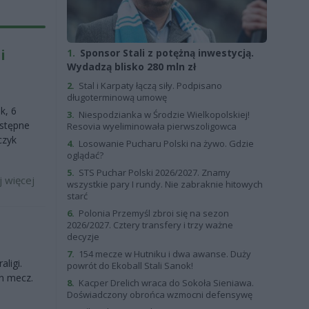
i
1.
Sponsor Stali z potężną inwestycją.
Wydadzą blisko 280 mln zł
2.
Stal i Karpaty łączą siły. Podpisano
długoterminową umowę
k, 6
3.
Niespodzianka w Środzie Wielkopolskiej!
ostępne
Resovia wyeliminowała pierwszoligowca
czyk
4.
Losowanie Pucharu Polski na żywo. Gdzie
oglądać?
5.
STS Puchar Polski 2026/2027. Znamy
j więcej
wszystkie pary I rundy. Nie zabraknie hitowych
starć
6.
Polonia Przemyśl zbroi się na sezon
2026/2027. Cztery transfery i trzy ważne
decyzje
7.
154 mecze w Hutniku i dwa awanse. Duży
ligi.
powrót do Ekoball Stali Sanok!
n mecz.
8.
Kacper Drelich wraca do Sokoła Sieniawa.
Doświadczony obrońca wzmocni defensywę