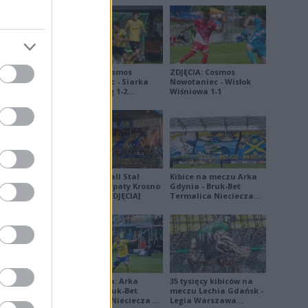
9
ZDJĘCIA: Cosmos
ZDJĘCIA: Cosmos
Nowotaniec - Siarka
Nowotaniec - Wisłok
Tarnobrzeg 1-2
Wiśniowa 1-1
[PUCHAR POLSKI]
FORMA
Derby Ekoball Stal
Kibice na meczu Arka
8
Sanok - Karpaty Krosno
Gdynia - Bruk-Bet
na remis [ZDJĘCIA]
Termalica Nieciecza
[ZDJĘCIA]
Ekstraklasa: Arka
35 tysięcy kibiców na
Gdynia - Bruk-Bet
meczu Lechia Gdańsk -
Termalica Nieciecza 2-
Legia Warszawa