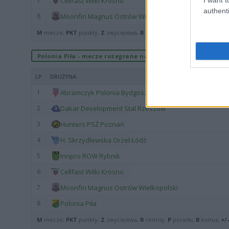
7
Cellfast Wilki Krosno
authenti
8
Moonfin Magnus Ostrów Wielkopolski
M
mecze,
PKT
punkty,
Z
zwycięstwa,
R
remisy,
P
porażki,
B
bonus,
+/-
Polonia Piła - mecze rozegrane na wyjeździe
LP
DRUŻYNA
1
Abramczyk Polonia Bydgoszcz
2
Dakar Development Stal Rzeszów
3
Hunters PSŻ Poznań
4
H. Skrzydlewska Orzeł Łódź
5
Innpro ROW Rybnik
6
Cellfast Wilki Krosno
7
Moonfin Magnus Ostrów Wielkopolski
8
Polonia Piła
M
mecze,
PKT
punkty,
Z
zwycięstwa,
R
remisy,
P
porażki,
B
bonus,
+/-