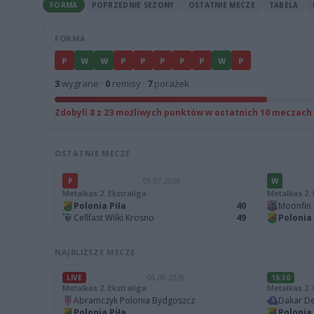
FORMA
POPRZEDNIE SEZONY
OSTATNIE MECZE
TABELA
FORMA
P
W
W
P
P
P
P
P
W
P
3
wygrane ·
0
remisy ·
7
porażek
Zdobyli 8 z 23 możliwych punktów w ostatnich 10 meczach
OSTATNIE MECZE
P
05.07.2026
W
Metalkas 2. Ekstraliga
Metalkas 2. 
Polonia Piła
40
Moonfin 
Cellfast Wilki Krosno
49
Polonia 
NAJBLIŻSZE MECZE
LIVE
06.08.2026
16:30
Metalkas 2. Ekstraliga
Metalkas 2. 
Abramczyk Polonia Bydgoszcz
Dakar De
Polonia Piła
Polonia 