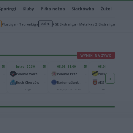
Sparingi
Kluby
Piłka nożna
Siatkówka
Żużel
PlusLiga
TauronLiga
ŻUŻEL
PGE Ekstraliga
Metalkas 2. Ekstraliga
WYNIKI NA ŻYWO
Jutro, 20:30
08.08, 11:00
08.08, 12:00
-
-
-
-
Polonia Warszawa
Polonia Przemyśl
Wieczysta II Kraków
›
-
-
-
-
Ruch Chorzów
Radomyślanka Radomyśl Wielki
AKS Busko-Zdrój
I liga
IV liga podkarpacka
III liga, gr. IV