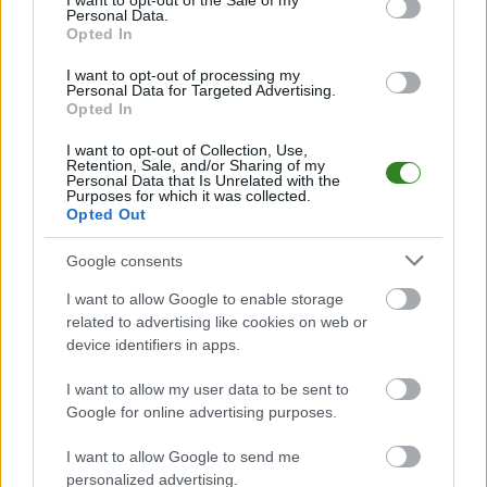
trafi do pierwszej ligi
przerwa
I want to opt-out of the Sale of my
Personal Data.
Opted In
I want to opt-out of processing my
Personal Data for Targeted Advertising.
Opted In
2026-06-09 19:05
I want to opt-out of Collection, Use,
Resovia vs. KSZO
Retention, Sale, and/or Sharing of my
Ostrowiec 3-0 [ZAPIS
Personal Data that Is Unrelated with the
Purposes for which it was collected.
RELACJI NA ŻYWO]
Opted Out
Google consents
KOMENTARZE
I want to allow Google to enable storage
Uwaga!
related to advertising like cookies on web or
device identifiers in apps.
Teraz komentarze są domyślnie ukryte, aby poprawić
⚠
komfort korzystania z serwisu. Kliknij przycisk
I want to allow my user data to be sent to
„Zobacz komentarze”, aby je wyświetlić i dołączyć do
dyskusji.
Google for online advertising purposes.
I want to allow Google to send me
Zobacz komentarze
personalized advertising.