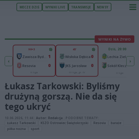
MECZE DZIŚ
WYNIKI LIVE
TRANSMISJE
NEWSY
WYNIKI NA ŻYWO
U
Dziś, 20:00
90+3
45'
3
1
0
Pogoń Szczecin
-
Zawisza Bydgoszcz
Wisłoka Dębica
Lechia Zielona Góra
‹
›
1
0
0
n
-
Resovia
JKS Jarosław
Sokół Kleczew
II liga
III liga, gr. IV
II liga
Łukasz Tarkowski: Byliśmy
drużyną gorszą. Nie da się
tego ukryć
10.06.2026, 11:44
|
Autor:
Redakcja
|
PODOBNE TEMATY:
Łukasz Tarkowski
KSZO Ostrowiec Świętokrzyski
Resovia
baraże
piłka nożna
sport