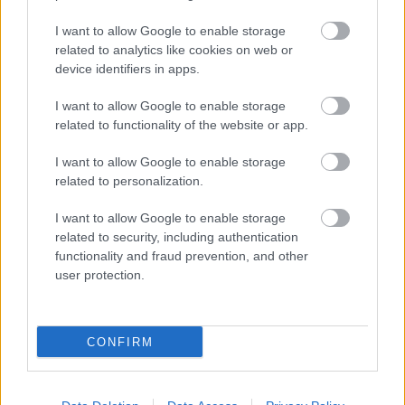
I want to allow Google to enable storage
related to analytics like cookies on web or
device identifiers in apps.
NASTĘPNY ARTYKUŁ
2026-06-10 12:18
I want to allow Google to enable storage
Plan przygotowań Hutnika Kraków do
related to functionality of the website or app.
sezonu 2026/27
I want to allow Google to enable storage
related to personalization.
I want to allow Google to enable storage
Asseco Resovia
Developres Rzeszów
ITA TOOLS Stal Mielec
|
|
|
related to security, including authentication
Cellfast Wilki Krosno
Texom Stal Rzeszów
Stal Mielec
|
|
|
functionality and fraud prevention, and other
Motor Lublin
Stal Rzeszów
Stal Stalowa Wola
Wisła Kraków
|
|
|
|
user protection.
Resovia
Wieczysta Kraków
Sandecja Nowy Sącz
|
|
|
Siarka Tarnobrzeg
Wisłoka Dębica
4 liga podkarpacka
|
|
|
JKS Jarosław
Karpaty Krosno
|
CONFIRM
Mecze dziś
Wyniki LIVE
Transmisje
O nas
Kontakt
|
|
|
|
|
Polityka prywatności
pehasports.com
| Polecamy:
|
kartki okolicznościowe