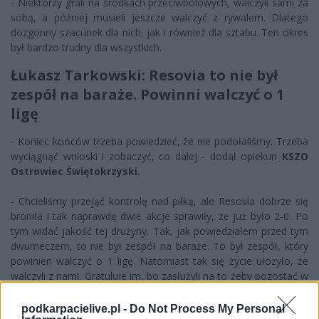
- Niektórzy grali na środkach przeciwbólowych, walczyli sami za
sobą, a później musieli jeszcze walczyć z rywalem. Dlatego
dozgonny szacunek dla nich, jak i również dla sztabu. Ten okres
był bardzo trudny dla wszystkich.
Łukasz Tarkowski: Resovia to nie był
zespół na baraże. Powinni walczyć o 1
ligę
- Koniec końców trzeba powiedzieć, że nie podołaliśmy. Trzeba
wyciągnąć wnioski i zobaczyć, co dalej - dodał opiekun
KSZO
Ostrowiec Świętokrzyski.
- Chcieliśmy przejąć kontrolę nad piłką, ale Resovia dobrze się
broniła i tak naprawdę dwie akcje sprawiły, że już było 2-0. Po
tym widać jakość tej drużyny. Tak, jak powiedziałem przed tym
dwumeczem, to nie był zespół na baraże. To był zespół, który
powinien walczyć o 1 ligę. Natomiast tak się życie ułożyło, że
walczyli z nami. Gratuluje im, bo zasłużyli na to żeby pozostać w
2 lidze - dodał
Łukasz Tarkowski.
podkarpacielive.pl -
Do Not Process My Personal