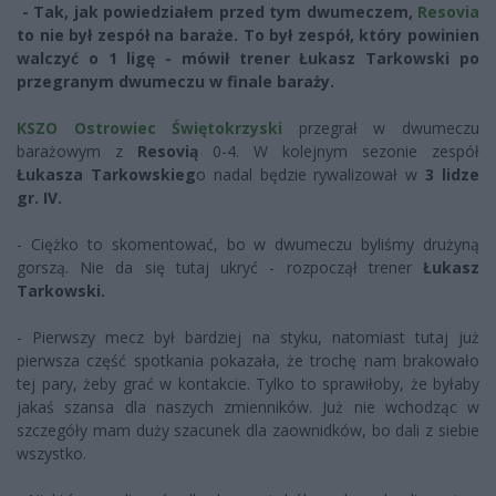
-
Tak, jak powiedziałem przed tym dwumeczem,
Resovia
to nie był zespół na baraże. To był zespół, który powinien
walczyć o 1 ligę - mówił trener Łukasz Tarkowski po
przegranym dwumeczu w finale baraży.
KSZO Ostrowiec Świętokrzyski
przegrał w dwumeczu
barażowym z
Resovią
0-4. W kolejnym sezonie zespół
Łukasza Tarkowskieg
o nadal będzie rywalizował w
3 lidze
gr. IV.
- Ciężko to skomentować, bo w dwumeczu byliśmy drużyną
gorszą. Nie da się tutaj ukryć - rozpoczął trener
Łukasz
Tarkowski.
- Pierwszy mecz był bardziej na styku, natomiast tutaj już
pierwsza część spotkania pokazała, że trochę nam brakowało
tej pary, żeby grać w kontakcie. Tylko to sprawiłoby, że byłaby
jakaś szansa dla naszych zmienników. Już nie wchodząc w
szczegóły mam duży szacunek dla zaownidków, bo dali z siebie
wszystko.