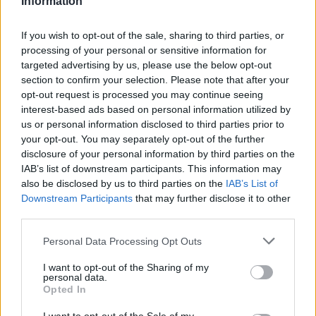
Information
If you wish to opt-out of the sale, sharing to third parties, or
processing of your personal or sensitive information for
targeted advertising by us, please use the below opt-out
section to confirm your selection. Please note that after your
opt-out request is processed you may continue seeing
interest-based ads based on personal information utilized by
us or personal information disclosed to third parties prior to
your opt-out. You may separately opt-out of the further
disclosure of your personal information by third parties on the
IAB’s list of downstream participants. This information may
also be disclosed by us to third parties on the
IAB’s List of
CZYTAJ TAKŻE
Downstream Participants
that may further disclose it to other
third parties.
Please note that this website/app uses one or more Google
Personal Data Processing Opt Outs
services and may gather and store information including but
2026-06-10 17:30
not limited to your visit or usage behaviour. You may click to
I want to opt-out of the Sharing of my
Poważna kontuzja
2026-06-10 17:21
personal data.
grant or deny consent to Google and its third-party tags to
Obrońca Sokoła
obrońcy Resovii.
Opted In
use your data for below specified purposes in below Google
Kolbuszowa Dolna
Czeka go spora
consent section.