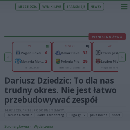
MECZE DZIŚ
WYNIKI LIVE
TRANSMISJE
NEWSY
WYNIKI NA ŻYWO
U
79'
BIEG XI
49'
1
0
32
1
Pogoń-Sokół Lubaczów
Dakar Development Stal Rzeszów
Czarni Jasło
‹
›
1
2
28
0
w
Moravia Morawica
Polonia Piła
Legion Pilzno
III liga, gr. IV
Metalkas 2. Ekstraliga
IV liga podkarpacka
Dariusz Dziedzic: To dla nas
trudny okres. Nie jest łatwo
przebudowywać zespół
14.07.2025, 14:36
|
PODOBNE TEMATY:
Dariusz Dziedzic
Siarka Tarnobrzeg
3 liga gr. IV
piłka nożna
sport
Strona główna
Wydarzenia