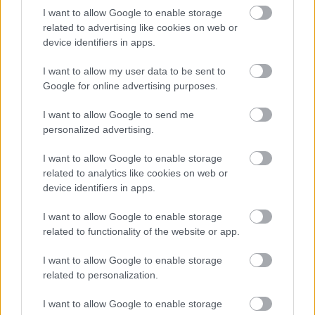
I want to allow Google to enable storage
Uwaga!
related to advertising like cookies on web or
Teraz komentarze są domyślnie ukryte, aby poprawić
device identifiers in apps.
⚠
komfort korzystania z serwisu. Kliknij przycisk
„Zobacz komentarze”, aby je wyświetlić i dołączyć do
I want to allow my user data to be sent to
dyskusji.
Google for online advertising purposes.
I want to allow Google to send me
Zobacz komentarze
personalized advertising.
I want to allow Google to enable storage
related to analytics like cookies on web or
NASTĘPNY ARTYKUŁ
device identifiers in apps.
2025-07-14 16:17
I want to allow Google to enable storage
Pomocnik opuszcza Siarkę
related to functionality of the website or app.
Tarnobrzeg. Wraca do macierzystego
klubu
I want to allow Google to enable storage
related to personalization.
Asseco Resovia
Developres Rzeszów
ITA TOOLS Stal Mielec
I want to allow Google to enable storage
|
|
|