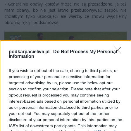
- Generalnie obawy kibiców może nie są przesadzone. Ja też
mam obawy, bo nie jest łatwo przebudowywać zespół. Nie
chciałbym tylko uspokajać, ale wierzę, że znowu wyjdziemy
obronną ręką - podsumował.
podkarpacielive.pl -
Do Not Process My Personal
Information
If you wish to opt-out of the sale, sharing to third parties, or
processing of your personal or sensitive information for
targeted advertising by us, please use the below opt-out
section to confirm your selection. Please note that after your
opt-out request is processed you may continue seeing
interest-based ads based on personal information utilized by
us or personal information disclosed to third parties prior to
your opt-out. You may separately opt-out of the further
Więcej o lidze:
III liga, gr. IV
disclosure of your personal information by third parties on the
IAB’s list of downstream participants. This information may