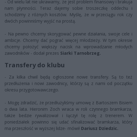
- Od wielu lat nie ukrawamy, że jest problem finansowy i brakuja
nam płynności. Teraz dajemy sobie troszeczkę oddechu i
schodzimy z różnych kosztów. Myślę, że w przeciągu rok czy
dwóch powinniśmy wyjść na prostą.
- Na pewno chcemy skorygować pewne działania, swoje cele i
ambicje. Chcemy dać pograć więcej młodzieży. W tym okresie
chcemy położyć większy nacisk na wprowadzanie młodych
zawodników - dodał prezes
Siarki Tarnobrzeg.
Transfery do klubu
- Za kilka chwil będą ogłoszone nowe transfery. Są to też
przedłużenia i nowi zawodnicy, którzy są z nami od początku
okresu przygotowawczego.
- Mogę zdradzić, że przedłużyliśmy umowę z Bartoszem Bisiem
o dwa lata. Hieronim Zoch wraca w roli czynnego bramkarza,
także bedzie rywalizował i łączył tę rolę z trenerem. W
poniedziałek powinno się udać sfinalizować bramkarza, który
ma przeszłość w wyższej lidze- mówił
Dariusz Dziedzic.