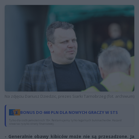
Na zdjęciu Dariusz Dziedzic, prezes Siarki Tarnobrzeg (fot. archiwum)
BONUS DO 660 PLN DLA NOWYCH GRACZY W STS
Tylko dla osób pełnoletnich 18+. Reklamujemy tylko legalnych bukmacherów. Hazard
stwarza ryzyko straty finansowej.
- Generalnie obawy kibiców może nie są przesadzone. Ja