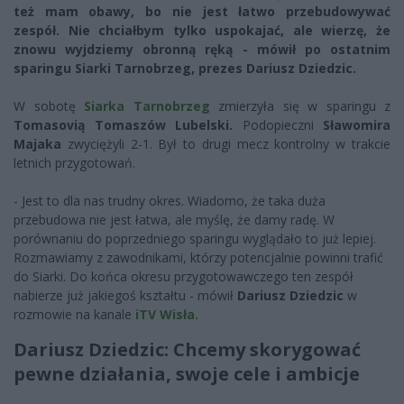
też mam obawy, bo nie jest łatwo przebudowywać
zespół. Nie chciałbym tylko uspokajać, ale wierzę, że
znowu wyjdziemy obronną ręką - mówił po ostatnim
sparingu Siarki Tarnobrzeg, prezes Dariusz Dziedzic.
W sobotę
Siarka Tarnobrzeg
zmierzyła się w sparingu z
Tomasovią Tomaszów Lubelski.
Podopieczni
Sławomira
Majaka
zwyciężyli 2-1. Był to drugi mecz kontrolny w trakcie
letnich przygotowań.
- Jest to dla nas trudny okres. Wiadomo, że taka duża
przebudowa nie jest łatwa, ale myślę, że damy radę. W
porównaniu do poprzedniego sparingu wyglądało to już lepiej.
Rozmawiamy z zawodnikami, którzy potencjalnie powinni trafić
do Siarki. Do końca okresu przygotowawczego ten zespół
nabierze już jakiegoś kształtu - mówił
Dariusz Dziedzic
w
rozmowie na kanale
iTV Wisła.
Dariusz Dziedzic: Chcemy skorygować
pewne działania, swoje cele i ambicje