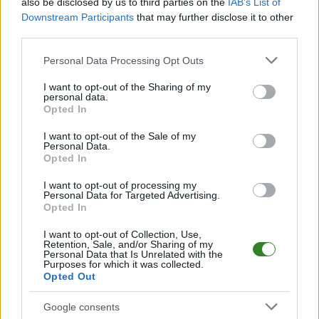
CZYTAJ TAKŻE
also be disclosed by us to third parties on the
IAB’s List of
Downstream Participants
that may further disclose it to other
third parties.
Please note that this website/app uses one or more Google
Personal Data Processing Opt Outs
2025-07-14 19:05
services and may gather and store information including but
Dwóch zawodników
2025-07-14 18:53
not limited to your visit or usage behaviour. You may click to
I want to opt-out of the Sharing of my
personal data.
Kolumbijczyk
przedłużyło
grant or deny consent to Google and its third-party tags to
Opted In
dołączył do KS-u
kontrakty w Sokole
use your data for below specified purposes in below Google
Wiązownica
Sieniawa
consent section.
I want to opt-out of the Sale of my
2026-08-08 14:38
Personal Data.
Betclic 3 Liga: Wisła
Opted In
lepsza w spotkaniu
I want to opt-out of processing my
rezerw
Personal Data for Targeted Advertising.
ekstraklasowych
Opted In
drużyn! Biała
Gwiazda odwróciła
I want to opt-out of Collection, Use,
Retention, Sale, and/or Sharing of my
losy meczu w
Personal Data that Is Unrelated with the
Purposes for which it was collected.
Kielcach
Opted Out
Google consents
KOMENTARZE