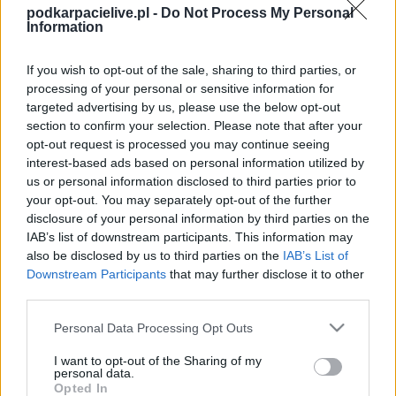
podkarpacielive.pl -
Do Not Process My Personal
Information
PAKIET POWITALNY DO 4321 PLN W LVBET!
Tylko dla osób pełnoletnich 18+. Reklamujemy tylko legalnych bukmacherów. Hazard
stwarza ryzyko straty finansowej.
If you wish to opt-out of the sale, sharing to third parties, or
processing of your personal or sensitive information for
Piast Tuczempy -
targeted advertising by us, please use the below opt-out
Czuwaj Przemyśl
section to confirm your selection. Please note that after your
opt-out request is processed you may continue seeing
transmisja na
interest-based ads based on personal information utilized by
żywo. Gdzie
us or personal information disclosed to third parties prior to
oglądać?
your opt-out. You may separately opt-out of the further
disclosure of your personal information by third parties on the
(16.05.2026)
IAB’s list of downstream participants. This information may
2026-05-16 13:12:43
also be disclosed by us to third parties on the
IAB’s List of
Downstream Participants
that may further disclose it to other
Piast Tuczempy - Czuwaj Przemyśl na żywo w internecie -
third parties.
sprawdź transmisję. Spotkanie zostanie rozegrane w sobotę, 16
maja 2026 roku o godz. 13:30 (Jarosław > Klasa Okręgowa, 25.
Please note that this website/app uses one or more Google
Personal Data Processing Opt Outs
kolejka). Piast Tuczempy - Czuwaj Przemyśl. Gdzie oglądać
services and may gather and store information including but
transmisję? Mecz Piast Tuczempy - Czuwaj Przemy...
not limited to your visit or usage behaviour. You may click to
I want to opt-out of the Sharing of my
personal data.
grant or deny consent to Google and its third-party tags to
Czytaj więcej...
Opted In